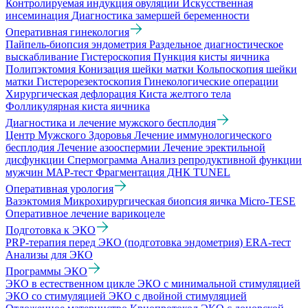
Контролируемая индукция овуляции
Искусственная
инсеминация
Диагностика замершей беременности
Оперативная гинекология
Пайпель-биопсия эндометрия
Раздельное диагностическое
выскабливание
Гистероскопия
Пункция кисты яичника
Полипэктомия
Конизация шейки матки
Кольпоскопия шейки
матки
Гистерорезектоскопия
Гинекологические операции
Хирургическая дефлорация
Киста желтого тела
Фолликулярная киста яичника
Диагностика и лечение мужского бесплодия
Центр Мужского Здоровья
Лечение иммунологического
бесплодия
Лечение азооспермии
Лечение эректильной
дисфункции
Спермограмма
Анализ репродуктивной функции
мужчин
МАР-тест
Фрагментация ДНК TUNEL
Оперативная урология
Вазэктомия
Микрохирургическая биопсия яичка Micro-TESE
Оперативное лечение варикоцеле
Подготовка к ЭКО
PRP-терапия перед ЭКО (подготовка эндометрия)
ERA-тест
Анализы для ЭКО
Программы ЭКО
ЭКО в естественном цикле
ЭКО с минимальной стимуляцией
ЭКО со стимуляцией
ЭКО с двойной стимуляцией