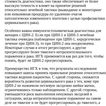
стоимость диагностики, оно также обеспечивает ее более
высокую точность и влияет на принятие решений
относительно лечебной тактики (выжидание и мониторинг
или инвазивная процедура по удалению очагов
патологически измененного эпителия с целью профилактики
цервикального рака).
Особенно важна иммуногистохимическая диагностика для
женщин с ЦИН-2. Если при ЦИН-1 и ЦИН-3 лечебная
тактика очевидна (наблюдение при ЦИН-1, хирургическое
лечение при ЦИН-3), то при ЦИН-2 она неоднозначна.
Некоторые случаи в итоге регрессируют, а другие
прогрессируют более тяжелого интраэпителиального
поражения и рака. ИГХ применяется как раз для того, чтобы
понять, будет ли ЦИН-2 прогрессировать.
Преимущество ИГХ в том, что результаты исследования
повышают шансы принять правильное решение относительн
тактики ведения пациентки. С одной стороны, снижается
вероятность развития цервикального рака у тех, кому при
ЦИН-2 не назначили петлевую эксцизию шейки матки,
ограничившись только наблюдением. С другой стороны,
уменьшается риск выполнения ненужных эксцизий в
ситуациях, когда интраэпителиальное поражение на самом
деле не тяжелое и не будет прогрессировать до тяжелого, а