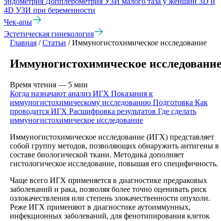
эндометрия
Допплерометрия
УЗИ малого таза у женщин
3D и
4D УЗИ при беременности
Чек-апы
Эстетическая гинекология
Главная
/
Статьи
/
Иммуногистохимическое исследование
Иммуногистохимическое исследовани
Время чтения — 5 мин
Когда назначают анализ ИГХ
Показания к
иммуногистохимическому исследованию
Подготовка
Как
проводится ИГХ
Расшифровка результатов
Где сделать
иммуногистохимическое исследование
Иммуногистохимическое исследование (ИГХ) представляет
собой группу методов, позволяющих обнаружить антигены в
составе биологической ткани. Методика дополняет
гистологическое исследование, повышая его специфичность.
Чаще всего ИГХ применяется в диагностике предраковых
заболеваний и рака, позволяя более точно оценивать риск
озлокачествления или степень злокачественности опухоли.
Реже ИГХ применяют в диагностике аутоиммунных,
инфекционных заболеваний, для фенотипирования клеток