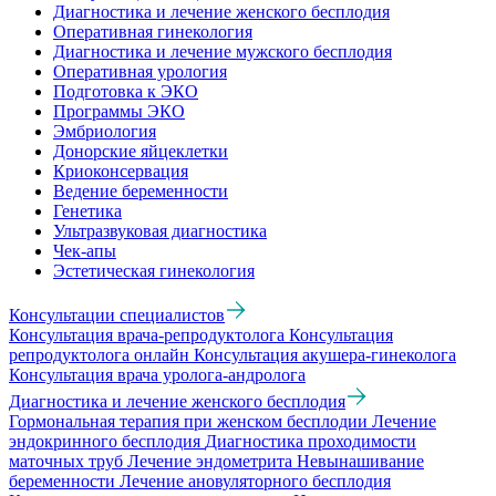
Диагностика и лечение женского бесплодия
Оперативная гинекология
Диагностика и лечение мужского бесплодия
Оперативная урология
Подготовка к ЭКО
Программы ЭКО
Эмбриология
Донорские яйцеклетки
Криоконсервация
Ведение беременности
Генетика
Ультразвуковая диагностика
Чек-апы
Эстетическая гинекология
Консультации специалистов
Консультация врача-репродуктолога
Консультация
репродуктолога онлайн
Консультация акушера-гинеколога
Консультация врача уролога-андролога
Диагностика и лечение женского бесплодия
Гормональная терапия при женском бесплодии
Лечение
эндокринного бесплодия
Диагностика проходимости
маточных труб
Лечение эндометрита
Невынашивание
беременности
Лечение ановуляторного бесплодия