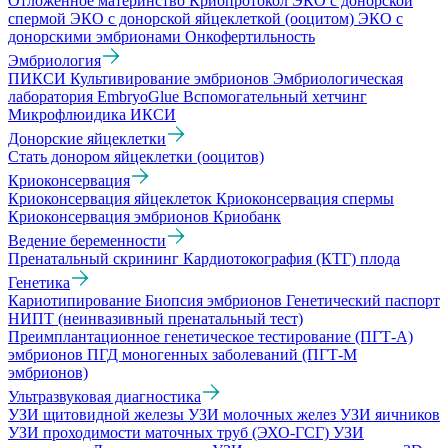
Отложенное материнство
Криопротокол
ЭКО с донорской
спермой
ЭКО с донорской яйцеклеткой (ооцитом)
ЭКО с
донорскими эмбрионами
Онкофертильность
Эмбриология
ПИКСИ
Культивирование эмбрионов
Эмбриологическая
лаборатория
EmbryoGlue
Вспомогательный хетчинг
Микрофлюидика
ИКСИ
Донорские яйцеклетки
Стать донором яйцеклетки (ооцитов)
Криоконсервация
Криоконсервация яйцеклеток
Криоконсервация спермы
Криоконсервация эмбрионов
Криобанк
Ведение беременности
Пренатальный скрининг
Кардиотокография (КТГ) плода
Генетика
Кариотипирование
Биопсия эмбрионов
Генетический паспорт
НИПТ (неинвазивный пренатальный тест)
Преимплантационное генетическое тестирование (ПГТ-А)
эмбрионов
ПГД моногенных заболеваний (ПГТ-М
эмбрионов)
Ультразвуковая диагностика
УЗИ щитовидной железы
УЗИ молочных желез
УЗИ яичников
УЗИ проходимости маточных труб (ЭХО-ГСГ)
УЗИ