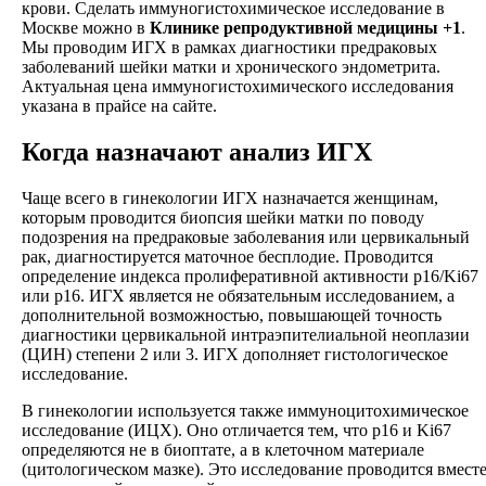
крови. Сделать иммуногистохимическое исследование в
Москве можно в
Клинике репродуктивной медицины +1
.
Мы проводим ИГХ в рамках диагностики предраковых
заболеваний шейки матки и хронического эндометрита.
Актуальная цена иммуногистохимического исследования
указана в прайсе на сайте.
Когда назначают анализ ИГХ
Чаще всего в гинекологии ИГХ назначается женщинам,
которым проводится биопсия шейки матки по поводу
подозрения на предраковые заболевания или цервикальный
рак, диагностируется маточное бесплодие. Проводится
определение индекса пролиферативной активности p16/Ki67
или p16. ИГХ является не обязательным исследованием, а
дополнительной возможностью, повышающей точность
диагностики цервикальной интраэпителиальной неоплазии
(ЦИН) степени 2 или 3. ИГХ дополняет гистологическое
исследование.
В гинекологии используется также иммуноцитохимическое
исследование (ИЦХ). Оно отличается тем, что p16 и Ki67
определяются не в биоптате, а в клеточном материале
(цитологическом мазке). Это исследование проводится вмест