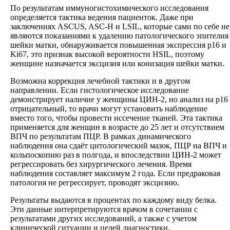
По результатам иммуногистохимического исследования
определяется тактика ведения пациенток. Даже при
заключениях ASCUS, ASC-H и LSIL, которые сами по себе не
являются показаниями к удалению патологического эпителия
шейки матки, обнаруживается повышенная экспрессия p16 и
Ki67, это признак высокой вероятности HSIL, поэтому
женщине назначается эксцизия или конизация шейки матки.
Возможна коррекция лечебной тактики и в другом
направлении. Если гистологическое исследование
демонстрирует наличие у женщины ЦИН-2, но анализ на p16
отрицательный, то врачи могут установить наблюдение
вместо того, чтобы провести иссечение тканей. Эта тактика
применяется для женщин в возрасте до 25 лет и отсутствием
ВПЧ по результатам ПЦР. В рамках динамического
наблюдения она сдаёт цитологический мазок, ПЦР на ВПЧ и
кольпоскопию раз в полгода, и впоследствии ЦИН-2 может
регрессировать без хирургического лечения. Время
наблюдения составляет максимум 2 года. Если предраковая
патология не регрессирует, проводят эксцизию.
Результаты выдаются в процентах по каждому виду белка.
Эти данные интерпретируются врачом в сочетании с
результатами других исследований, а также с учетом
клинической ситуации и целей диагностики.