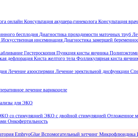
лога онлайн
Консультация акушера-гинеколога
Консультация врач
инного бесплодия
Диагностика проходимости маточных труб
Ле
и
Искусственная инсеминация
Диагностика замершей беременно
скабливание
Гистероскопия
Пункция кисты яичника
Полипэктом
кая дефлорация
Киста желтого тела
Фолликулярная киста яични
одия
Лечение азооспермии
Лечение эректильной дисфункции
Сп
перативное лечение варикоцеле
ализы для ЭКО
ЭКО со стимуляцией
ЭКО с двойной стимуляцией
Отложенное м
ами
Онкофертильность
ратория
EmbryoGlue
Вспомогательный хетчинг
Микрофлюидика