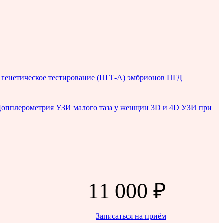
генетическое тестирование (ПГТ-А) эмбрионов
ПГД
Допплерометрия
УЗИ малого таза у женщин
3D и 4D УЗИ при
11 000 ₽
Записаться на приём