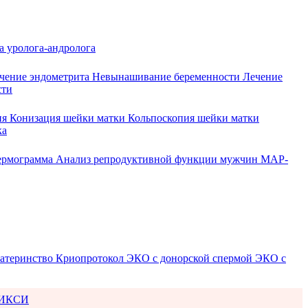
а уролога-андролога
чение эндометрита
Невынашивание беременности
Лечение
сти
ия
Конизация шейки матки
Кольпоскопия шейки матки
ка
ермограмма
Анализ репродуктивной функции мужчин
МАР-
атеринство
Криопротокол
ЭКО с донорской спермой
ЭКО с
ИКСИ