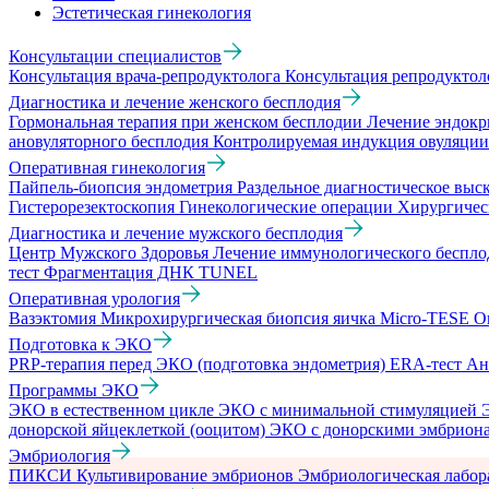
Эстетическая гинекология
Консультации специалистов
Консультация врача-репродуктолога
Консультация репродукто
Диагностика и лечение женского бесплодия
Гормональная терапия при женском бесплодии
Лечение эндокр
ановуляторного бесплодия
Контролируемая индукция овуляци
Оперативная гинекология
Пайпель-биопсия эндометрия
Раздельное диагностическое вы
Гистерорезектоскопия
Гинекологические операции
Хирургичес
Диагностика и лечение мужского бесплодия
Центр Мужского Здоровья
Лечение иммунологического беспл
тест
Фрагментация ДНК TUNEL
Оперативная урология
Вазэктомия
Микрохирургическая биопсия яичка Micro-TESE
О
Подготовка к ЭКО
PRP-терапия перед ЭКО (подготовка эндометрия)
ERA-тест
Ан
Программы ЭКО
ЭКО в естественном цикле
ЭКО с минимальной стимуляцией
донорской яйцеклеткой (ооцитом)
ЭКО с донорскими эмбрион
Эмбриология
ПИКСИ
Культивирование эмбрионов
Эмбриологическая лабо