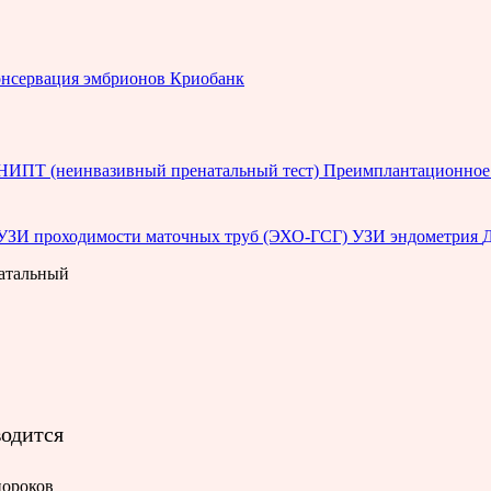
нсервация эмбрионов
Криобанк
НИПТ (неинвазивный пренатальный тест)
Преимплантационное 
УЗИ проходимости маточных труб (ЭХО-ГСГ)
УЗИ эндометрия
атальный
водится
пороков