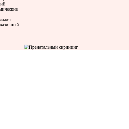
ний.
мические
может
нвазивный