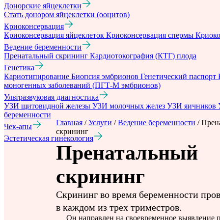
Донорские яйцеклетки
Стать донором яйцеклетки (ооцитов)
Криоконсервация
Криоконсервация яйцеклеток
Криоконсервация спермы
Криоко
Ведение беременности
Пренатальный скрининг
Кардиотокография (КТГ) плода
Генетика
Кариотипирование
Биопсия эмбрионов
Генетический паспорт
моногенных заболеваний (ПГТ-М эмбрионов)
Ультразвуковая диагностика
УЗИ щитовидной железы
УЗИ молочных желез
УЗИ яичников
беременности
Главная
/
Услуги
/
Ведение беременности
/
Прен
Чек-апы
скрининг
Эстетическая гинекология
Пренатальный
скрининг
Скрининг во время беременности про
в каждом из трех триместров.
Он направлен на своевременное выявление 