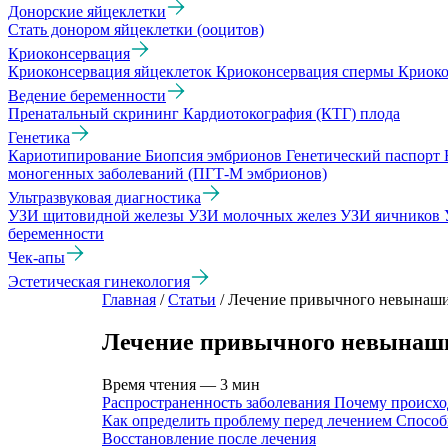
Донорские яйцеклетки
Стать донором яйцеклетки (ооцитов)
Криоконсервация
Криоконсервация яйцеклеток
Криоконсервация спермы
Криоко
Ведение беременности
Пренатальный скрининг
Кардиотокография (КТГ) плода
Генетика
Кариотипирование
Биопсия эмбрионов
Генетический паспорт
моногенных заболеваний (ПГТ-М эмбрионов)
Ультразвуковая диагностика
УЗИ щитовидной железы
УЗИ молочных желез
УЗИ яичников
беременности
Чек-апы
Эстетическая гинекология
Главная
/
Статьи
/
Лечение привычного невынаш
Лечение привычного невынаш
Время чтения — 3 мин
Распространенность заболевания
Почему происх
Как определить проблему перед лечением
Способ
Восстановление после лечения