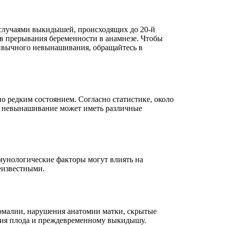
 случаями выкидышей, происходящих до 20-й
в прерывания беременности в анамнезе. Чтобы
ивычного невынашивания, обращайтесь в
 редким состоянием. Согласно статистике, около
 невынашивание может иметь различные
унологические факторы могут влиять на
еизвестными.
номалии, нарушения анатомии матки, скрытые
тия плода и преждевременному выкидышу.