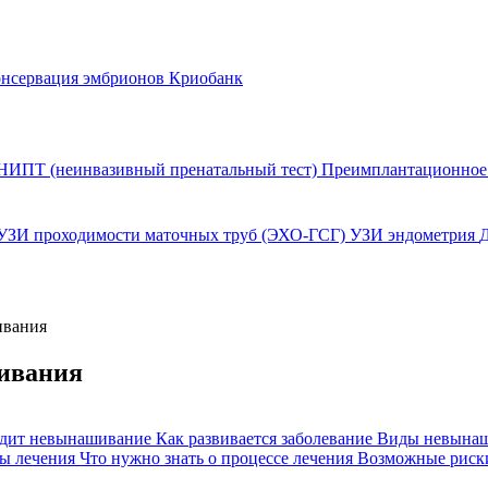
нсервация эмбрионов
Криобанк
НИПТ (неинвазивный пренатальный тест)
Преимплантационное 
УЗИ проходимости маточных труб (ЭХО-ГСГ)
УЗИ эндометрия
ивания
ивания
одит невынашивание
Как развивается заболевание
Виды невынаш
ы лечения
Что нужно знать о процессе лечения
Возможные риск