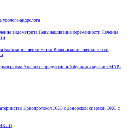
а уролога-андролога
чение эндометрита
Невынашивание беременности
Лечение
сти
ия
Конизация шейки матки
Кольпоскопия шейки матки
ка
ермограмма
Анализ репродуктивной функции мужчин
МАР-
атеринство
Криопротокол
ЭКО с донорской спермой
ЭКО с
ИКСИ