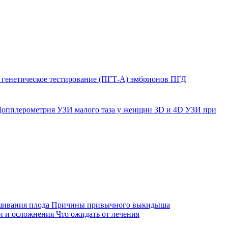
генетическое тестирование (ПГТ-А) эмбрионов
ПГД
Допплерометрия
УЗИ малого таза у женщин
3D и 4D УЗИ при
ивания плода
Причины привычного выкидыша
и и осложнения
Что ожидать от лечения