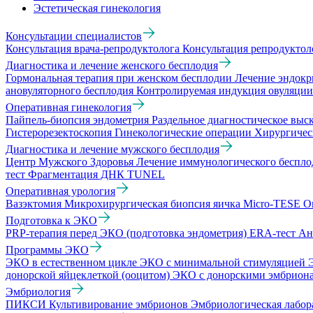
Эстетическая гинекология
Консультации специалистов
Консультация врача-репродуктолога
Консультация репродукто
Диагностика и лечение женского бесплодия
Гормональная терапия при женском бесплодии
Лечение эндокр
ановуляторного бесплодия
Контролируемая индукция овуляци
Оперативная гинекология
Пайпель-биопсия эндометрия
Раздельное диагностическое вы
Гистерорезектоскопия
Гинекологические операции
Хирургичес
Диагностика и лечение мужского бесплодия
Центр Мужского Здоровья
Лечение иммунологического беспл
тест
Фрагментация ДНК TUNEL
Оперативная урология
Вазэктомия
Микрохирургическая биопсия яичка Micro-TESE
О
Подготовка к ЭКО
PRP-терапия перед ЭКО (подготовка эндометрия)
ERA-тест
Ан
Программы ЭКО
ЭКО в естественном цикле
ЭКО с минимальной стимуляцией
донорской яйцеклеткой (ооцитом)
ЭКО с донорскими эмбрион
Эмбриология
ПИКСИ
Культивирование эмбрионов
Эмбриологическая лабо