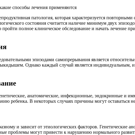
какие способы лечения применяются
продуктивная патология, которая характеризуется повторными
огического состояния считается наличие минимум двух эпизодо
 пройти полное клиническое обследование и начать лечение пр
ия
овательными эпизодами самопрерывания является относительно
ыкидышем. Однако каждый случай является индивидуальным, и
вание
нетические, анатомические, инфекционные, эндокринные и имм
нию ребенка. В некоторых случаях причины могут оставаться н
разному и зависит от этиологических факторов. Генетические а
ые проблемы могут привести к нарушению нормального разви