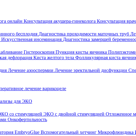
лога онлайн
Консультация акушера-гинеколога
Консультация врач
инного бесплодия
Диагностика проходимости маточных труб
Ле
и
Искусственная инсеминация
Диагностика замершей беременно
скабливание
Гистероскопия
Пункция кисты яичника
Полипэктом
кая дефлорация
Киста желтого тела
Фолликулярная киста яични
одия
Лечение азооспермии
Лечение эректильной дисфункции
Сп
перативное лечение варикоцеле
ализы для ЭКО
ЭКО со стимуляцией
ЭКО с двойной стимуляцией
Отложенное м
ами
Онкофертильность
ратория
EmbryoGlue
Вспомогательный хетчинг
Микрофлюидика