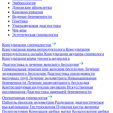
Эмбриология
Донорские яйцеклетки
Криоконсервация
Ведение беременности
Генетика
Ультразвуковая диагностика
Чек-апы
Эстетическая гинекология
Консультации специалистов
Консультация врача-репродуктолога
Консультация
репродуктолога онлайн
Консультация акушера-гинеколога
Консультация врача уролога-андролога
Диагностика и лечение женского бесплодия
Гормональная терапия при женском бесплодии
Лечение
эндокринного бесплодия
Диагностика проходимости
маточных труб
Лечение эндометрита
Невынашивание
беременности
Лечение ановуляторного бесплодия
Контролируемая индукция овуляции
Искусственная
инсеминация
Диагностика замершей беременности
Оперативная гинекология
Пайпель-биопсия эндометрия
Раздельное диагностическое
выскабливание
Гистероскопия
Пункция кисты яичника
Полипэктомия
Конизация шейки матки
Кольпоскопия шейки