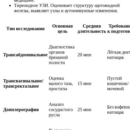
медицине.
Тиреоидное УЗИ. Оценивает структуру щитовидной
железы, выявляет узлы и аутоиммунные изменения.
Основная
Средняя
Требован
Тип исследования
цель
длительность
к подгото
Диагностика
органов
Лёгкая диет
Трансабдоминальное
20 мин
брюшной
натощак
полости
Оценка
Пустой
Трансвагинальное/
малого таза,
15 мин
кишечник/
трансректальное
простаты
мочевой
Анализ
Без кофеин
Допплерография
сосудистого
25 мин
натощак
русла