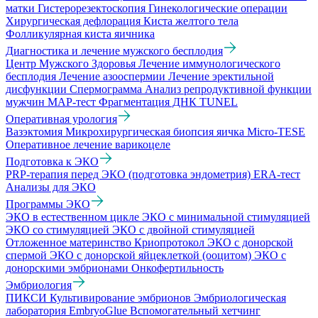
матки
Гистерорезектоскопия
Гинекологические операции
Хирургическая дефлорация
Киста желтого тела
Фолликулярная киста яичника
Диагностика и лечение мужского бесплодия
Центр Мужского Здоровья
Лечение иммунологического
бесплодия
Лечение азооспермии
Лечение эректильной
дисфункции
Спермограмма
Анализ репродуктивной функции
мужчин
МАР-тест
Фрагментация ДНК TUNEL
Оперативная урология
Вазэктомия
Микрохирургическая биопсия яичка Micro-TESE
Оперативное лечение варикоцеле
Подготовка к ЭКО
PRP-терапия перед ЭКО (подготовка эндометрия)
ERA-тест
Анализы для ЭКО
Программы ЭКО
ЭКО в естественном цикле
ЭКО с минимальной стимуляцией
ЭКО со стимуляцией
ЭКО с двойной стимуляцией
Отложенное материнство
Криопротокол
ЭКО с донорской
спермой
ЭКО с донорской яйцеклеткой (ооцитом)
ЭКО с
донорскими эмбрионами
Онкофертильность
Эмбриология
ПИКСИ
Культивирование эмбрионов
Эмбриологическая
лаборатория
EmbryoGlue
Вспомогательный хетчинг