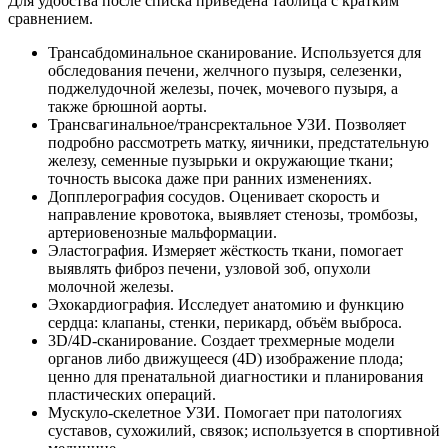
Для удобства после списка приведена таблица с кратким
сравнением.
Трансабдоминальное сканирование. Используется для
обследования печени, желчного пузыря, селезенки,
поджелудочной железы, почек, мочевого пузыря, а
также брюшной аорты.
Трансвагинальное/трансректальное УЗИ. Позволяет
подробно рассмотреть матку, яичники, предстательную
железу, семенные пузырьки и окружающие ткани;
точность высока даже при ранних изменениях.
Допплерография сосудов. Оценивает скорость и
направление кровотока, выявляет стенозы, тромбозы,
артериовенозные мальформации.
Эластография. Измеряет жёсткость ткани, помогает
выявлять фиброз печени, узловой зоб, опухоли
молочной железы.
Эхокардиография. Исследует анатомию и функцию
сердца: клапаны, стенки, перикард, объём выброса.
3D/4D-сканирование. Создает трехмерные модели
органов либо движущееся (4D) изображение плода;
ценно для пренатальной диагностики и планирования
пластических операций.
Мускуло-скелетное УЗИ. Помогает при патологиях
суставов, сухожилий, связок; используется в спортивной