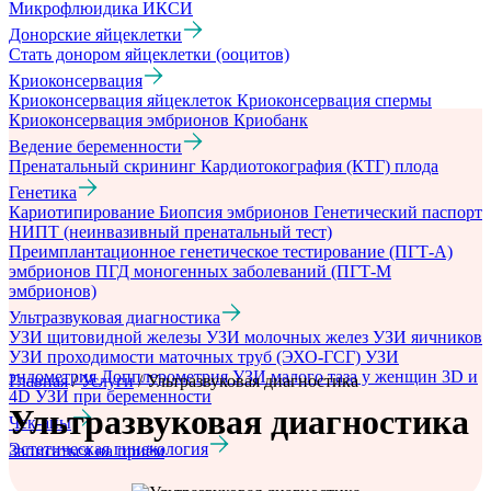
Микрофлюидика
ИКСИ
Донорские яйцеклетки
Стать донором яйцеклетки (ооцитов)
Криоконсервация
Криоконсервация яйцеклеток
Криоконсервация спермы
Криоконсервация эмбрионов
Криобанк
Ведение беременности
Пренатальный скрининг
Кардиотокография (КТГ) плода
Генетика
Кариотипирование
Биопсия эмбрионов
Генетический паспорт
НИПТ (неинвазивный пренатальный тест)
Преимплантационное генетическое тестирование (ПГТ-А)
эмбрионов
ПГД моногенных заболеваний (ПГТ-М
эмбрионов)
Ультразвуковая диагностика
УЗИ щитовидной железы
УЗИ молочных желез
УЗИ яичников
УЗИ проходимости маточных труб (ЭХО-ГСГ)
УЗИ
эндометрия
Допплерометрия
УЗИ малого таза у женщин
3D и
Главная
/
Услуги
/
Ультразвуковая диагностика
4D УЗИ при беременности
Ультразвуковая диагностика
Чек-апы
Эстетическая гинекология
Записаться на приём