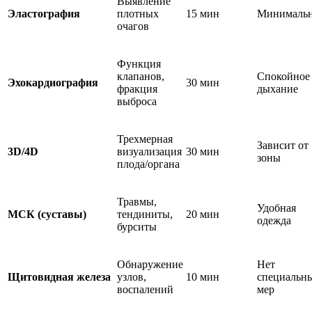
Выявление
Эластография
плотных
15 мин
Минимальн
очагов
Функция
клапанов,
Спокойное
Эхокардиография
30 мин
фракция
дыхание
выброса
Трехмерная
Зависит от
3D/4D
визуализация
30 мин
зоны
плода/органа
Травмы,
Удобная
МСК (суставы)
тендиниты,
20 мин
одежда
бурситы
Обнаружение
Нет
Щитовидная железа
узлов,
10 мин
специальн
воспалений
мер