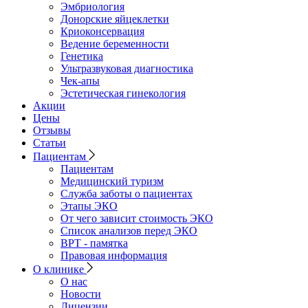
Эмбриология
Донорские яйцеклетки
Криоконсервация
Ведение беременности
Генетика
Ультразвуковая диагностика
Чек-апы
Эстетическая гинекология
Акции
Цены
Отзывы
Статьи
Пациентам
Пациентам
Медицинский туризм
Служба заботы о пациентах
Этапы ЭКО
От чего зависит стоимость ЭКО
Список анализов перед ЭКО
ВРТ - памятка
Правовая информация
О клинике
О нас
Новости
Лицензии