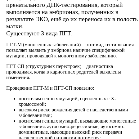
пренатального ДНК-тестирования, который
выполняется на эмбрионах, полученных в
результате ЭКО, ещё до их переноса их в полость
матки.
Существуют 3 вида ПГТ.
ПГТ-М (моногенных заболеваний) – этот вид тестирования
позволяет выявить у эмбриона наличие специфической
мутации, проводящей к моногенному заболеванию.
ПГТ-СП (структурных перестроек) – диагностика
проводимая, когда в кариотипах родителей выявлены
изменения.
Проведение ПГТ-М и ПГТ-СП показано:
носителям генных мутаций, сцепленных с X-
хромосомой;
высоком риске рождения детей с наследственными
заболеваниями;
носителям генных мутаций, вызывающие моногенные
заболевания: аутосомно-рецессивные, аутосомно-
доминантные, имеющие высокий риск передачи
наследственной патологии потомству;