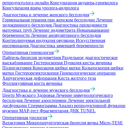
репродуктолога онлайн
Консультация акушера-гинеколога
Консультация врача уролога-андролога
Диагностика и лечение женского бесплодия
Гормональная терапия при женском бесплодии
Лечение
эндокринного бесплодия
Диагностика проходимости
маточных труб
Лечение эндометрита
Невынашивание
беременности
Лечение ановуляторного бесплодия
Контролируемая индукция овуляции
Искусственная
инсеминация
Диагностика замершей беременности
Оперативная гинекология
Пайпель-биопсия эндометрия
Раздельное диагностическое
выскабливание
Гистероскопия
Пункция кисты яичника
Полипэктомия
Конизация шейки матки
Кольпоскопия шейки
матки
Гистерорезектоскопия
Гинекологические операции
Хирургическая дефлорация
Киста желтого тела
Фолликулярная киста яичника
Диагностика и лечение мужского бесплодия
Центр Мужского Здоровья
Лечение иммунологического
бесплодия
Лечение азооспермии
Лечение эректильной
дисфункции
Спермограмма
Анализ репродуктивной функции
мужчин
МАР-тест
Фрагментация ДНК TUNEL
Оперативная урология
Вазэктомия
Микрохирургическая биопсия яичка Micro-TESE
Оперативное лечение варикоцеле