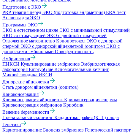
Подготовка к ЭКО
PRP-терапия перед ЭКО (подготовка эндометрия)
ERA-тест
Анализы для ЭКО
Программы ЭКО
ЭКО в естественном цикле
ЭКО с минимальной стимуляцией
ЭКО со стимуляцией
ЭКО с двойной стимуляцией
Отложенное материнство
Криопротокол
ЭКО с донорской
спермой
ЭКО с донорской яйцеклеткой (ооцитом)
ЭКО с
донорскими эмбрионами
Онкофертильность
Эмбриология
ПИКСИ
Культивирование эмбрионов
Эмбриологическая
лаборатория
EmbryoGlue
Вспомогательный хетчинг
Микрофлюидика
ИКСИ
Донорские яйцеклетки
Стать донором яйцеклетки (ооцитов)
Криоконсервация
Криоконсервация яйцеклеток
Криоконсервация спермы
Криоконсервация эмбрионов
Криобанк
Ведение беременности
Пренатальный скрининг
Кардиотокография (КТГ) плода
Генетика
Кариотипирование
Биопсия эмбрионов
Генетический паспорт