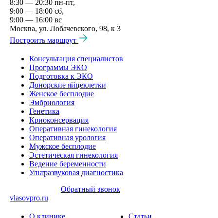
8:30 — 20:30 пн-пт,
9:00 — 18:00 сб,
9:00 — 16:00 вс
Москва, ул. Лобачевского, 98, к 3
Построить маршрут
Консультация специалистов
Программы ЭКО
Подготовка к ЭКО
Донорские яйцеклетки
Женское бесплодие
Эмбриология
Генетика
Криоконсервация
Оперативная гинекология
Оперативная урология
Мужское бесплодие
Эстетическая гинекология
Ведение беременности
Ультразвуковая диагностика
Обратный звонок
vlasovpro.ru
О клинике
Статьи