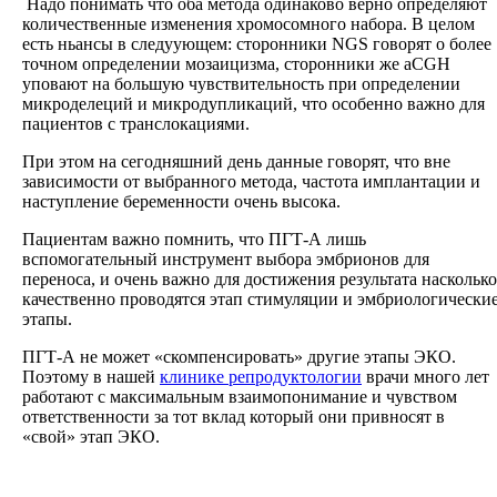
Надо понимать что оба метода одинаково верно определяют
количественные изменения хромосомного набора. В целом
есть ньансы в следуующем: сторонники NGS говорят о более
точном определении мозаицизма, сторонники же aCGH
уповают на большую чувствительность при определении
микроделеций и микродупликаций, что особенно важно для
пациентов с транслокациями.
При этом на сегодняшний день данные говорят, что вне
зависимости от выбранного метода, частота имплантации и
наступление беременности очень высока.
Пациентам важно помнить, что ПГТ-А лишь
вспомогательный инструмент выбора эмбрионов для
переноса, и очень важно для достижения результата насколько
качественно проводятся этап стимуляции и эмбриологически
этапы.
ПГТ-А не может «скомпенсировать» другие этапы ЭКО.
Поэтому в нашей
клинике репродуктологии
врачи много лет
работают с максимальным взаимопонимание и чувством
ответственности за тот вклад который они привносят в
«свой» этап ЭКО.