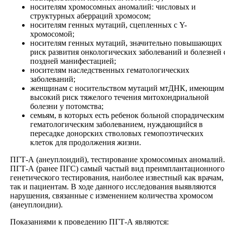
носителям хромосомных аномалий: числовых и
структурных аберраций хромосом;
носителям генных мутаций, сцепленных с Y-
хромосомой;
носителям генных мутаций, значительно повышающих
риск развития онкологических заболеваний и болезней 
поздней манифестацией;
носителям наследственных гематологических
заболеваний;
женщинам с носительством мутаций мтДНК, имеющим
высокий риск тяжелого течения митохондриальной
болезни у потомства;
семьям, в которых есть ребенок больной спорадическим
гематологическим заболеванием, нуждающийся в
пересадке донорских стволовых гемопоэтических
клеток для продолжения жизни.
ПГТ-А (анеуплоидий), тестирование хромосомных аномалий.
ПГТ-А (ранее ПГС) самый частый вид преимплантационного
генетического тестирования, наиболее известный как врачам,
так и пациентам. В ходе данного исследования выявляются
нарушения, связанные с изменением количества хромосом
(анеуплоидии).
Показаниями к проведению ПГТ-А являются: