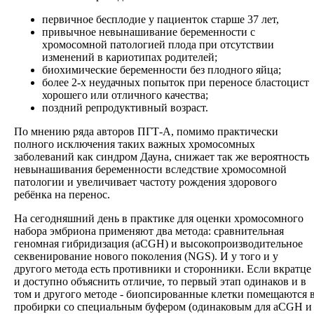
первичное бесплодие у пациенток старше 37 лет,
привычное невынашивание беременности с
хромосомной патологией плода при отсутствии
изменений в кариотипах родителей;
биохимические беременности без плодного яйца;
более 2-х неудачных попыток при переносе бластоцист
хорошего или отличного качества;
поздний репродуктивный возраст.
По мнению ряда авторов ПГТ-А, помимо практически
полного исключения таких важных хромосомных
заболеваний как синдром Дауна, снижает так же вероятность
невынашивания беременности вследствие хромосомной
патологии и увеличивает частоту рождения здорового
ребёнка на перенос.
На сегодняшний день в практике для оценки хромосомного
набора эмбриона применяют два метода: сравнительная
геномная гибридизация (aCGH) и высокопроизводительное
секвенирование нового поколения (NGS). И у того и у
другого метода есть противники и сторонники. Если вкратце
и доступно объяснить отличие, то первый этап одинаков и в
том и другого методе - биопсированные клетки помещаются 
пробирки со специальным буфером (одинаковым для aCGH и