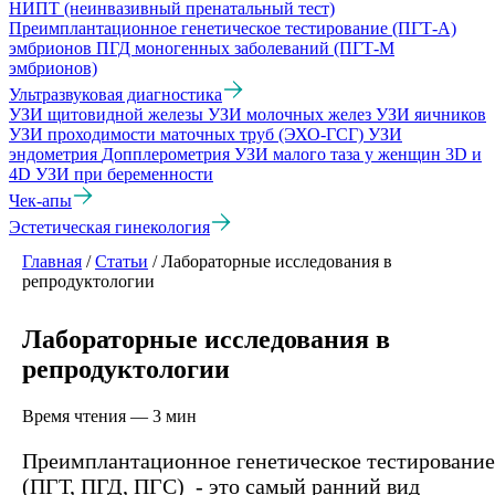
НИПТ (неинвазивный пренатальный тест)
Преимплантационное генетическое тестирование (ПГТ-А)
эмбрионов
ПГД моногенных заболеваний (ПГТ-М
эмбрионов)
Ультразвуковая диагностика
УЗИ щитовидной железы
УЗИ молочных желез
УЗИ яичников
УЗИ проходимости маточных труб (ЭХО-ГСГ)
УЗИ
эндометрия
Допплерометрия
УЗИ малого таза у женщин
3D и
4D УЗИ при беременности
Чек-апы
Эстетическая гинекология
Главная
/
Статьи
/
Лабораторные исследования в
репродуктологии
Лабораторные исследования в
репродуктологии
Время чтения — 3 мин
Преимплантационное генетическое тестирование
(ПГТ, ПГД, ПГС) - это самый ранний вид