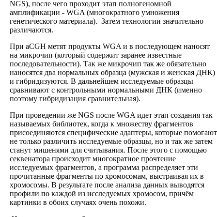
NGS), после чего проходит этап полногеномной
амплификации - WGA (многократного умножения
генетического материала). Затем технологии значительно
различаются.
При aCGH метят продукты WGA и в последующем наносят
на микрочип (который содержит заранее известные
последовательности). Так же микрочип так же обязательно
наносятся два нормальных образца (мужская и женская ДНК)
и гибридизуются. В дальнейшем исследуемые образцы
сравнивают с контрольными нормальными ДНК (именно
поэтому гибридизация сравнительная).
При проведении же NGS после WGA идет этап создания так
называемых библиотек, когда к множеству фрагментов
присоединяются специфические адаптеры, которые помогают
не только различить исследуемые образцы, но и так же затем
станут мишенями для считывания. После этого с помощью
секвенатора происходит многократное прочтение
исследуемых фрагментов, а программа распределяет эти
прочитанные фрагменты по хромосомам, выстраивая их в
хромосомы. В результате после анализа данных выводятся
профили по каждой из исследуемых хромосом, причём
картинки в обоих случаях очень похожи.