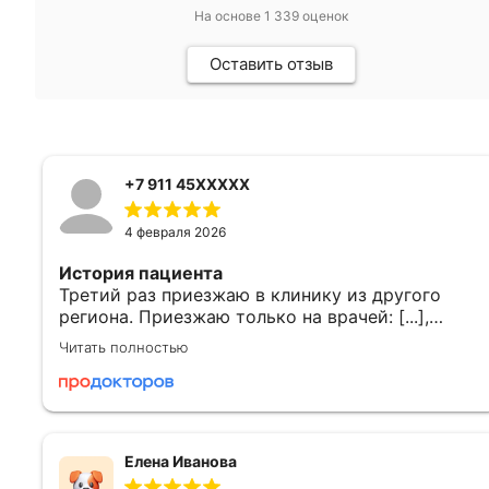
На основе
1 339
оценок
Оставить отзыв
+7 911 45XXXXX
4 февраля 2026
История пациента
Третий раз приезжаю в клинику из другого
региона. Приезжаю только на врачей: [...],
Горская Ольга Сергеевна, Левиашвили Мзия
Читать полностью
Мерабовна, потому что действительно врачи в
данной клинике нацелены на результат, и они
действительно доктора от Бога. Я проблемный
пациент, возраст, сниженный овариальный
резерв, иногородняя, да ещё и не так просто
Елена Иванова
могу приехать, ни я, ни муж, чтобы это сделать,