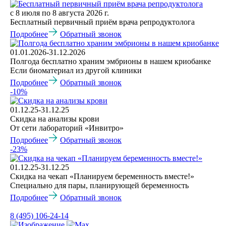
мужа. И моё решение - это забрать наших
с 8 июля по 8 августа 2026 г.
эмбрионов. Просто увезти в другую клинику.
Бесплатный первичный приём врача репродуктолога
Огромная благодарность ещё раз каждому
Подробнее
Обратный звонок
врачу, которые действительно с душой
относятся к своим пациентам, переживают за
01.01.2026-31.12.2026
них, девочкам- сестричкам, что помогают при
Полгода бесплатно храним эмбрионы в нашем криобанке
пункциях​ и переносах, как родных обхаживают,
Если биоматериал из другой клиники
девочкам ресепшн, что вовремя подскажут, как
Подробнее
Обратный звонок
быть и что делать.
-10%
Понравилось
01.12.25-31.12.25
Скидка на анализы крови
Отношение докторов и младшего
От сети лабораторий «Инвитро»
медицинского персонала. Душевные и добрые
люди, после общения с ними появляется вера и
Подробнее
Обратный звонок
-23%
надежда в результат, такие важные именно для
нас, пациентов, ЭКО​.
01.12.25-31.12.25
Скидка на чекап «Планируем беременность вместе!»
Не понравилось
Специально для пары, планирующей беременность
Отношение главного врача. Так униженно я
Подробнее
Обратный звонок
себя не чувствовала никогда. После
сегодняшнего разговора опускаются руки и
8 (495) 106-24-14
вера в положительный результат и вообще в