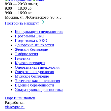
добрых людей.
8:30 — 20:30 пн-пт,
9:00 — 18:00 сб,
9:00 — 16:00 вс
Москва, ул. Лобачевского, 98, к 3
Построить маршрут
Консультация специалистов
Программы ЭКО
Подготовка к ЭКО
Донорские яйцеклетки
Женское бесплодие
Эмбриология
Генетика
Криоконсервация
Оперативная гинекология
Оперативная урология
Мужское бесплодие
Эстетическая гинекология
Ведение беременности
Ультразвуковая диагностика
Обратный звонок
Разработка:
vlasovpro.ru