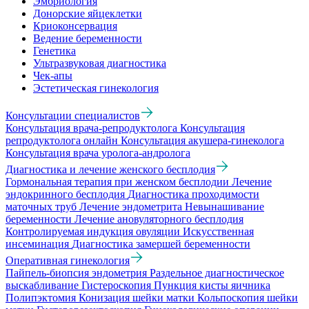
Эмбриология
Донорские яйцеклетки
Криоконсервация
Ведение беременности
Генетика
Ультразвуковая диагностика
Чек-апы
Эстетическая гинекология
Консультации специалистов
Консультация врача-репродуктолога
Консультация
репродуктолога онлайн
Консультация акушера-гинеколога
Консультация врача уролога-андролога
Диагностика и лечение женского бесплодия
Гормональная терапия при женском бесплодии
Лечение
эндокринного бесплодия
Диагностика проходимости
маточных труб
Лечение эндометрита
Невынашивание
беременности
Лечение ановуляторного бесплодия
Контролируемая индукция овуляции
Искусственная
инсеминация
Диагностика замершей беременности
Оперативная гинекология
Пайпель-биопсия эндометрия
Раздельное диагностическое
выскабливание
Гистероскопия
Пункция кисты яичника
Полипэктомия
Конизация шейки матки
Кольпоскопия шейки