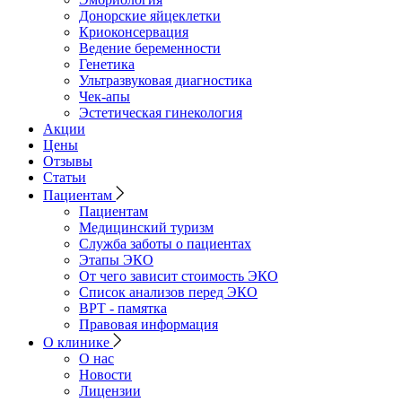
Донорские яйцеклетки
Криоконсервация
Ведение беременности
Генетика
Ультразвуковая диагностика
Чек-апы
Эстетическая гинекология
Акции
Цены
Отзывы
Статьи
Пациентам
Пациентам
Медицинский туризм
Служба заботы о пациентах
Этапы ЭКО
От чего зависит стоимость ЭКО
Список анализов перед ЭКО
ВРТ - памятка
Правовая информация
О клинике
О нас
Новости
Лицензии