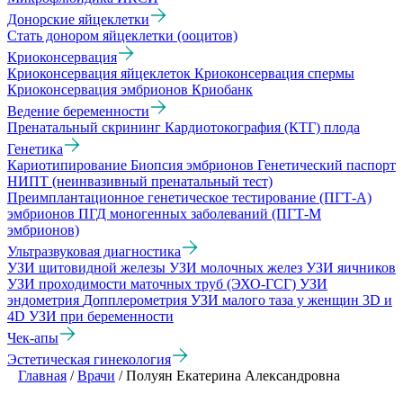
Донорские яйцеклетки
Стать донором яйцеклетки (ооцитов)
Криоконсервация
Криоконсервация яйцеклеток
Криоконсервация спермы
Криоконсервация эмбрионов
Криобанк
Ведение беременности
Пренатальный скрининг
Кардиотокография (КТГ) плода
Генетика
Кариотипирование
Биопсия эмбрионов
Генетический паспорт
НИПТ (неинвазивный пренатальный тест)
Преимплантационное генетическое тестирование (ПГТ-А)
эмбрионов
ПГД моногенных заболеваний (ПГТ-М
эмбрионов)
Ультразвуковая диагностика
УЗИ щитовидной железы
УЗИ молочных желез
УЗИ яичников
УЗИ проходимости маточных труб (ЭХО-ГСГ)
УЗИ
эндометрия
Допплерометрия
УЗИ малого таза у женщин
3D и
4D УЗИ при беременности
Чек-апы
Эстетическая гинекология
Главная
/
Врачи
/
Полуян Екатерина Александровна