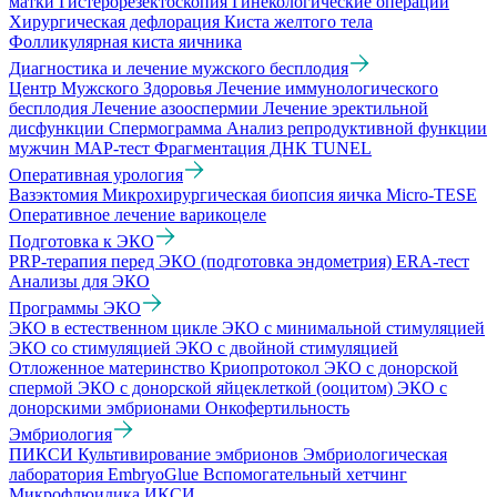
матки
Гистерорезектоскопия
Гинекологические операции
Хирургическая дефлорация
Киста желтого тела
Фолликулярная киста яичника
Диагностика и лечение мужского бесплодия
Центр Мужского Здоровья
Лечение иммунологического
бесплодия
Лечение азооспермии
Лечение эректильной
дисфункции
Спермограмма
Анализ репродуктивной функции
мужчин
МАР-тест
Фрагментация ДНК TUNEL
Оперативная урология
Вазэктомия
Микрохирургическая биопсия яичка Micro-TESE
Оперативное лечение варикоцеле
Подготовка к ЭКО
PRP-терапия перед ЭКО (подготовка эндометрия)
ERA-тест
Анализы для ЭКО
Программы ЭКО
ЭКО в естественном цикле
ЭКО с минимальной стимуляцией
ЭКО со стимуляцией
ЭКО с двойной стимуляцией
Отложенное материнство
Криопротокол
ЭКО с донорской
спермой
ЭКО с донорской яйцеклеткой (ооцитом)
ЭКО с
донорскими эмбрионами
Онкофертильность
Эмбриология
ПИКСИ
Культивирование эмбрионов
Эмбриологическая
лаборатория
EmbryoGlue
Вспомогательный хетчинг
Микрофлюидика
ИКСИ