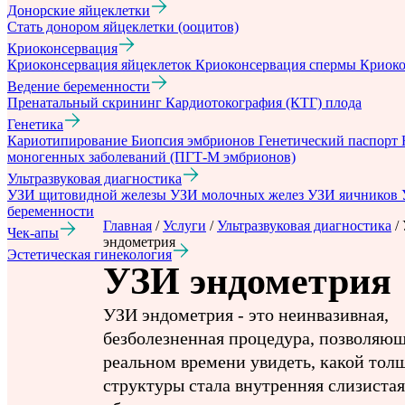
Донорские яйцеклетки
Стать донором яйцеклетки (ооцитов)
Криоконсервация
Криоконсервация яйцеклеток
Криоконсервация спермы
Криоко
Ведение беременности
Пренатальный скрининг
Кардиотокография (КТГ) плода
Генетика
Кариотипирование
Биопсия эмбрионов
Генетический паспорт
моногенных заболеваний (ПГТ-М эмбрионов)
Ультразвуковая диагностика
УЗИ щитовидной железы
УЗИ молочных желез
УЗИ яичников
беременности
Главная
/
Услуги
/
Ультразвуковая диагностика
/
Чек-апы
эндометрия
Эстетическая гинекология
УЗИ эндометрия
УЗИ эндометрия - это неинвазивная,
безболезненная процедура, позволяющ
реальном времени увидеть, какой тол
структуры стала внутренняя слизистая