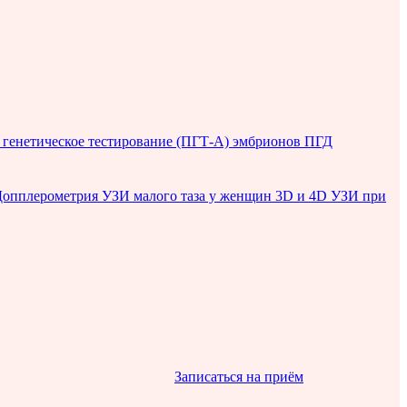
генетическое тестирование (ПГТ-А) эмбрионов
ПГД
Допплерометрия
УЗИ малого таза у женщин
3D и 4D УЗИ при
Записаться на приём