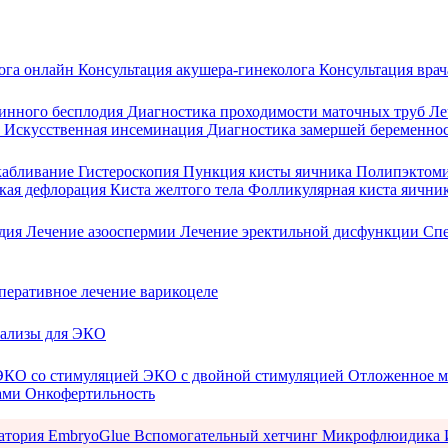
лога онлайн
Консультация акушера-гинеколога
Консультация врач
инного бесплодия
Диагностика проходимости маточных труб
Ле
и
Искусственная инсеминация
Диагностика замершей беременно
скабливание
Гистероскопия
Пункция кисты яичника
Полипэктом
кая дефлорация
Киста желтого тела
Фолликулярная киста яични
одия
Лечение азооспермии
Лечение эректильной дисфункции
Сп
перативное лечение варикоцеле
ализы для ЭКО
ЭКО со стимуляцией
ЭКО с двойной стимуляцией
Отложенное м
ами
Онкофертильность
ратория
EmbryoGlue
Вспомогательный хетчинг
Микрофлюидика