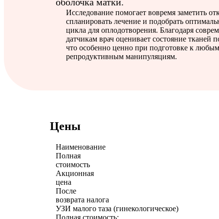
оболочка матки.
Исследование помогает вовремя заметить от
спланировать лечение и подобрать оптималь
цикла для оплодотворения. Благодаря совр
датчикам врач оценивает состояние тканей п
что особенно ценно при подготовке к любы
репродуктивным манипуляциям.
Цены
Наименование
Полная
стоимость
Акционная
цена
После
возврата налога
УЗИ малого таза (гинекологическое)
Полная стоимость: