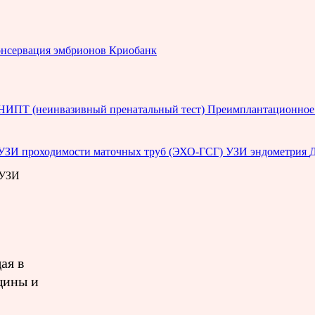
нсервация эмбрионов
Криобанк
НИПТ (неинвазивный пренатальный тест)
Преимплантационное 
УЗИ проходимости маточных труб (ЭХО-ГСГ)
УЗИ эндометрия
УЗИ
ая в
щины и