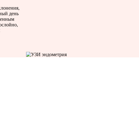
клонения,
ный день
еменным
ослойно,
м