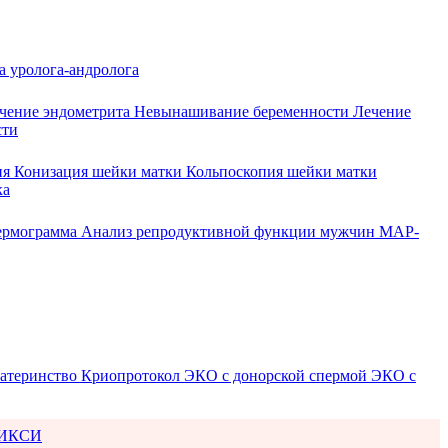
а уролога-андролога
чение эндометрита
Невынашивание беременности
Лечение
сти
ия
Конизация шейки матки
Кольпоскопия шейки матки
ка
ермограмма
Анализ репродуктивной функции мужчин
МАР-
атеринство
Криопротокол
ЭКО с донорской спермой
ЭКО с
ИКСИ