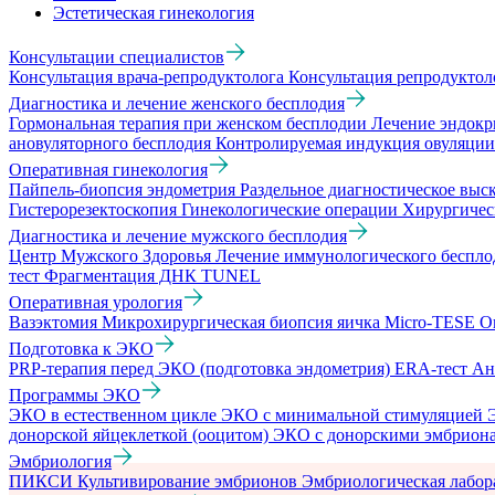
Эстетическая гинекология
Консультации специалистов
Консультация врача-репродуктолога
Консультация репродукто
Диагностика и лечение женского бесплодия
Гормональная терапия при женском бесплодии
Лечение эндокр
ановуляторного бесплодия
Контролируемая индукция овуляци
Оперативная гинекология
Пайпель-биопсия эндометрия
Раздельное диагностическое вы
Гистерорезектоскопия
Гинекологические операции
Хирургичес
Диагностика и лечение мужского бесплодия
Центр Мужского Здоровья
Лечение иммунологического беспл
тест
Фрагментация ДНК TUNEL
Оперативная урология
Вазэктомия
Микрохирургическая биопсия яичка Micro-TESE
О
Подготовка к ЭКО
PRP-терапия перед ЭКО (подготовка эндометрия)
ERA-тест
Ан
Программы ЭКО
ЭКО в естественном цикле
ЭКО с минимальной стимуляцией
донорской яйцеклеткой (ооцитом)
ЭКО с донорскими эмбрион
Эмбриология
ПИКСИ
Культивирование эмбрионов
Эмбриологическая лабо