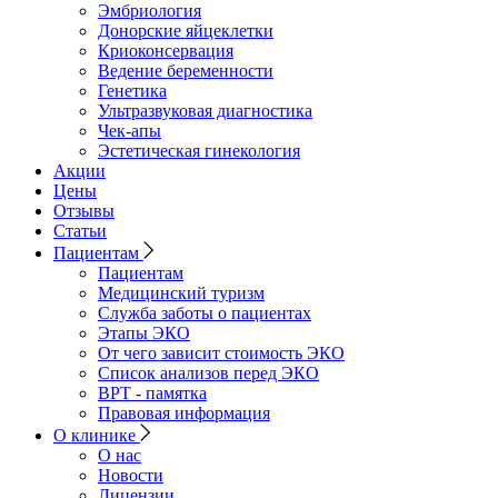
Эмбриология
Донорские яйцеклетки
Криоконсервация
Ведение беременности
Генетика
Ультразвуковая диагностика
Чек-апы
Эстетическая гинекология
Акции
Цены
Отзывы
Статьи
Пациентам
Пациентам
Медицинский туризм
Служба заботы о пациентах
Этапы ЭКО
От чего зависит стоимость ЭКО
Список анализов перед ЭКО
ВРТ - памятка
Правовая информация
О клинике
О нас
Новости
Лицензии