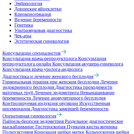
Эмбриология
Донорские яйцеклетки
Криоконсервация
Ведение беременности
Генетика
Ультразвуковая диагностика
Чек-апы
Эстетическая гинекология
Консультации специалистов
Консультация врача-репродуктолога
Консультация
репродуктолога онлайн
Консультация акушера-гинеколога
Консультация врача уролога-андролога
Диагностика и лечение женского бесплодия
Гормональная терапия при женском бесплодии
Лечение
эндокринного бесплодия
Диагностика проходимости
маточных труб
Лечение эндометрита
Невынашивание
беременности
Лечение ановуляторного бесплодия
Контролируемая индукция овуляции
Искусственная
инсеминация
Диагностика замершей беременности
Оперативная гинекология
Пайпель-биопсия эндометрия
Раздельное диагностическое
выскабливание
Гистероскопия
Пункция кисты яичника
Полипэктомия
Конизация шейки матки
Кольпоскопия шейки