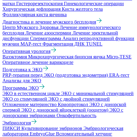
матки
Гистерорезектоскопия
Гинекологические операции
Хирургическая дефлорация
Киста желтого тела
Фолликулярная киста яичника
Диагностика и лечение мужского бесплодия
Центр Мужского Здоровья
Лечение иммунологического
бесплодия
Лечение азооспермии
Лечение эректильной
дисфункции
Спермограмма
Анализ репродуктивной функции
мужчин
МАР-тест
Фрагментация ДНК TUNEL
Оперативная урология
Вазэктомия
Микрохирургическая биопсия яичка Micro-TESE
Оперативное лечение варикоцеле
Подготовка к ЭКО
PRP-терапия перед ЭКО (подготовка эндометрия)
ERA-тест
Анализы для ЭКО
Программы ЭКО
ЭКО в естественном цикле
ЭКО с минимальной стимуляцией
ЭКО со стимуляцией
ЭКО с двойной стимуляцией
Отложенное материнство
Криопротокол
ЭКО с донорской
спермой
ЭКО с донорской яйцеклеткой (ооцитом)
ЭКО с
донорскими эмбрионами
Онкофертильность
Эмбриология
ПИКСИ
Культивирование эмбрионов
Эмбриологическая
лаборатория
EmbryoGlue
Вспомогательный хетчинг