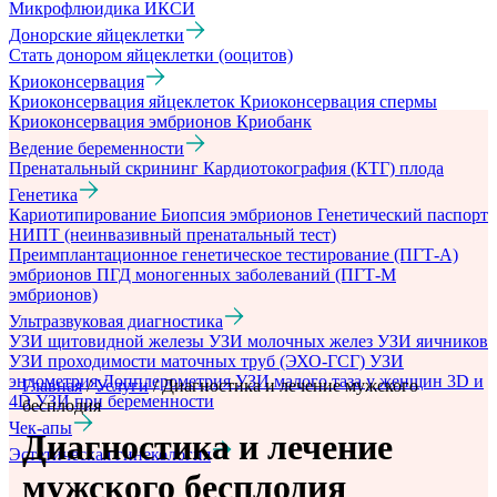
Микрофлюидика
ИКСИ
Донорские яйцеклетки
Стать донором яйцеклетки (ооцитов)
Криоконсервация
Криоконсервация яйцеклеток
Криоконсервация спермы
Криоконсервация эмбрионов
Криобанк
Ведение беременности
Пренатальный скрининг
Кардиотокография (КТГ) плода
Генетика
Кариотипирование
Биопсия эмбрионов
Генетический паспорт
НИПТ (неинвазивный пренатальный тест)
Преимплантационное генетическое тестирование (ПГТ-А)
эмбрионов
ПГД моногенных заболеваний (ПГТ-М
эмбрионов)
Ультразвуковая диагностика
УЗИ щитовидной железы
УЗИ молочных желез
УЗИ яичников
УЗИ проходимости маточных труб (ЭХО-ГСГ)
УЗИ
эндометрия
Допплерометрия
УЗИ малого таза у женщин
3D и
Главная
/
Услуги
/
Диагностика и лечение мужского
4D УЗИ при беременности
бесплодия
Чек-апы
Диагностика и лечение
Эстетическая гинекология
мужского бесплодия