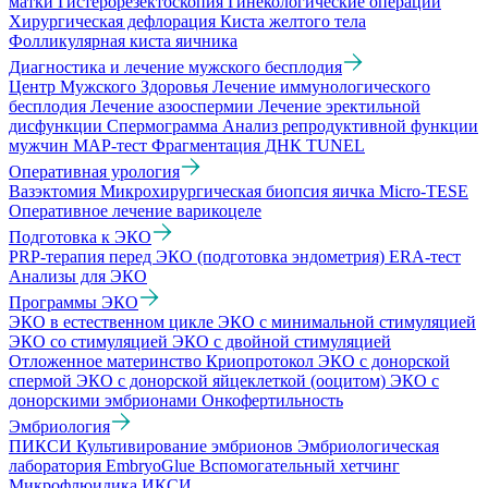
матки
Гистерорезектоскопия
Гинекологические операции
Хирургическая дефлорация
Киста желтого тела
Фолликулярная киста яичника
Диагностика и лечение мужского бесплодия
Центр Мужского Здоровья
Лечение иммунологического
бесплодия
Лечение азооспермии
Лечение эректильной
дисфункции
Спермограмма
Анализ репродуктивной функции
мужчин
МАР-тест
Фрагментация ДНК TUNEL
Оперативная урология
Вазэктомия
Микрохирургическая биопсия яичка Micro-TESE
Оперативное лечение варикоцеле
Подготовка к ЭКО
PRP-терапия перед ЭКО (подготовка эндометрия)
ERA-тест
Анализы для ЭКО
Программы ЭКО
ЭКО в естественном цикле
ЭКО с минимальной стимуляцией
ЭКО со стимуляцией
ЭКО с двойной стимуляцией
Отложенное материнство
Криопротокол
ЭКО с донорской
спермой
ЭКО с донорской яйцеклеткой (ооцитом)
ЭКО с
донорскими эмбрионами
Онкофертильность
Эмбриология
ПИКСИ
Культивирование эмбрионов
Эмбриологическая
лаборатория
EmbryoGlue
Вспомогательный хетчинг
Микрофлюидика
ИКСИ