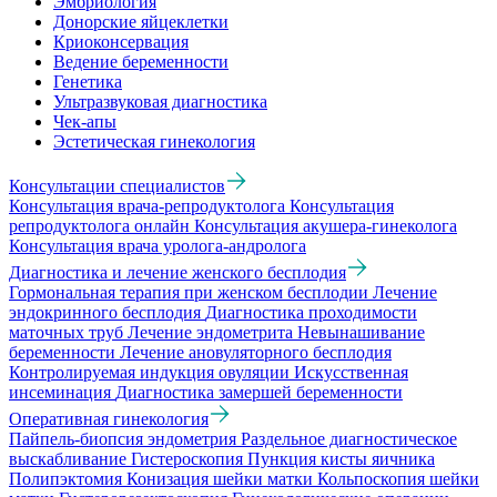
Эмбриология
Донорские яйцеклетки
Криоконсервация
Ведение беременности
Генетика
Ультразвуковая диагностика
Чек-апы
Эстетическая гинекология
Консультации специалистов
Консультация врача-репродуктолога
Консультация
репродуктолога онлайн
Консультация акушера-гинеколога
Консультация врача уролога-андролога
Диагностика и лечение женского бесплодия
Гормональная терапия при женском бесплодии
Лечение
эндокринного бесплодия
Диагностика проходимости
маточных труб
Лечение эндометрита
Невынашивание
беременности
Лечение ановуляторного бесплодия
Контролируемая индукция овуляции
Искусственная
инсеминация
Диагностика замершей беременности
Оперативная гинекология
Пайпель-биопсия эндометрия
Раздельное диагностическое
выскабливание
Гистероскопия
Пункция кисты яичника
Полипэктомия
Конизация шейки матки
Кольпоскопия шейки