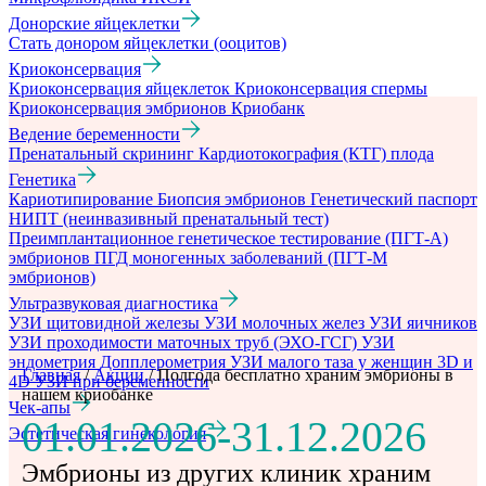
Донорские яйцеклетки
Стать донором яйцеклетки (ооцитов)
Криоконсервация
Криоконсервация яйцеклеток
Криоконсервация спермы
Криоконсервация эмбрионов
Криобанк
Ведение беременности
Пренатальный скрининг
Кардиотокография (КТГ) плода
Генетика
Кариотипирование
Биопсия эмбрионов
Генетический паспорт
НИПТ (неинвазивный пренатальный тест)
Преимплантационное генетическое тестирование (ПГТ-А)
эмбрионов
ПГД моногенных заболеваний (ПГТ-М
эмбрионов)
Ультразвуковая диагностика
УЗИ щитовидной железы
УЗИ молочных желез
УЗИ яичников
УЗИ проходимости маточных труб (ЭХО-ГСГ)
УЗИ
эндометрия
Допплерометрия
УЗИ малого таза у женщин
3D и
Главная
/
Акции
/
Полгода бесплатно храним эмбрионы в
4D УЗИ при беременности
нашем криобанке
Чек-апы
01.01.2026-31.12.2026
Эстетическая гинекология
Эмбрионы из других клиник храним