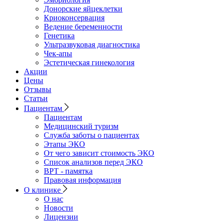
Донорские яйцеклетки
Криоконсервация
Ведение беременности
Генетика
Ультразвуковая диагностика
Чек-апы
Эстетическая гинекология
Акции
Цены
Отзывы
Статьи
Пациентам
Пациентам
Медицинский туризм
Служба заботы о пациентах
Этапы ЭКО
От чего зависит стоимость ЭКО
Список анализов перед ЭКО
ВРТ - памятка
Правовая информация
О клинике
О нас
Новости
Лицензии