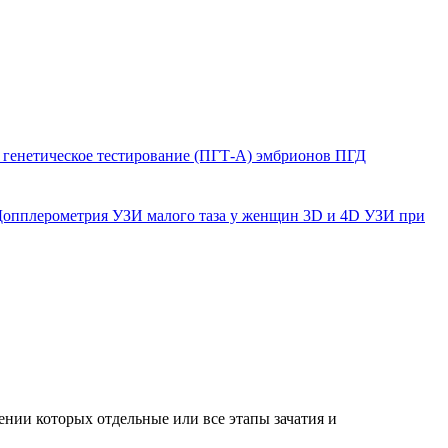
генетическое тестирование (ПГТ-А) эмбрионов
ПГД
Допплерометрия
УЗИ малого таза у женщин
3D и 4D УЗИ при
нии которых отдельные или все этапы зачатия и