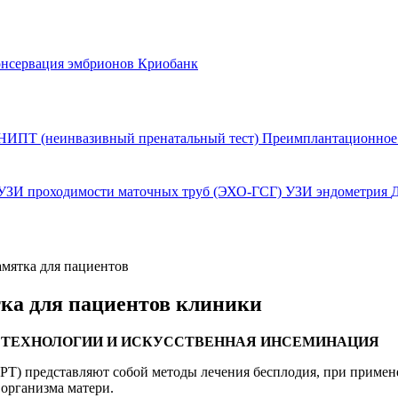
нсервация эмбрионов
Криобанк
НИПТ (неинвазивный пренатальный тест)
Преимплантационное 
УЗИ проходимости маточных труб (ЭХО-ГСГ)
УЗИ эндометрия
мятка для пациентов
ка для пациентов клиники
 ТЕХНОЛОГИИ И ИСКУССТВЕННАЯ ИНСЕМИНАЦИЯ
Т) представляют собой методы лечения бесплодия, при примене
 организма матери.