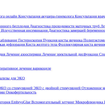
лога онлайн
Консультация акушера-гинеколога
Консультация врач
инного бесплодия
Диагностика проходимости маточных труб
Ле
и
Искусственная инсеминация
Диагностика замершей беременно
скабливание
Гистероскопия
Пункция кисты яичника
Полипэктом
кая дефлорация
Киста желтого тела
Фолликулярная киста яични
одия
Лечение азооспермии
Лечение эректильной дисфункции
Сп
перативное лечение варикоцеле
ализы для ЭКО
ЭКО со стимуляцией
ЭКО с двойной стимуляцией
Отложенное м
ами
Онкофертильность
ратория
EmbryoGlue
Вспомогательный хетчинг
Микрофлюидика