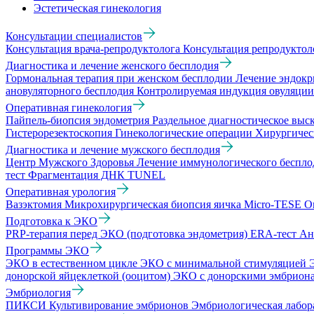
Эстетическая гинекология
Консультации специалистов
Консультация врача-репродуктолога
Консультация репродукто
Диагностика и лечение женского бесплодия
Гормональная терапия при женском бесплодии
Лечение эндокр
ановуляторного бесплодия
Контролируемая индукция овуляци
Оперативная гинекология
Пайпель-биопсия эндометрия
Раздельное диагностическое вы
Гистерорезектоскопия
Гинекологические операции
Хирургичес
Диагностика и лечение мужского бесплодия
Центр Мужского Здоровья
Лечение иммунологического беспл
тест
Фрагментация ДНК TUNEL
Оперативная урология
Вазэктомия
Микрохирургическая биопсия яичка Micro-TESE
О
Подготовка к ЭКО
PRP-терапия перед ЭКО (подготовка эндометрия)
ERA-тест
Ан
Программы ЭКО
ЭКО в естественном цикле
ЭКО с минимальной стимуляцией
донорской яйцеклеткой (ооцитом)
ЭКО с донорскими эмбрион
Эмбриология
ПИКСИ
Культивирование эмбрионов
Эмбриологическая лабо