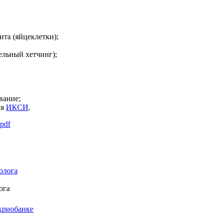
та (яйцеклетки);
ельный хетчинг);
вание;
ля
ИКСИ
.
pdf
ога