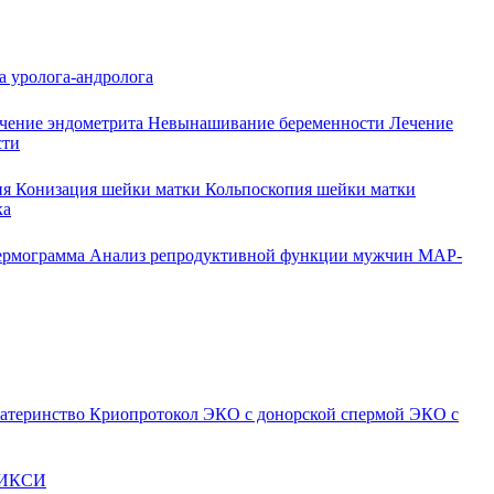
а уролога-андролога
чение эндометрита
Невынашивание беременности
Лечение
сти
ия
Конизация шейки матки
Кольпоскопия шейки матки
ка
ермограмма
Анализ репродуктивной функции мужчин
МАР-
атеринство
Криопротокол
ЭКО с донорской спермой
ЭКО с
ИКСИ