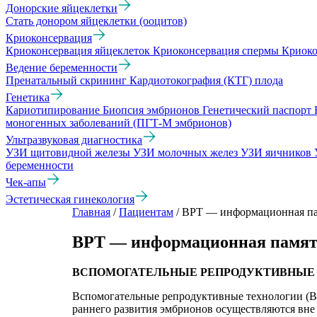
Донорские яйцеклетки
Стать донором яйцеклетки (ооцитов)
Криоконсервация
Криоконсервация яйцеклеток
Криоконсервация спермы
Криоко
Ведение беременности
Пренатальный скрининг
Кардиотокография (КТГ) плода
Генетика
Кариотипирование
Биопсия эмбрионов
Генетический паспорт
моногенных заболеваний (ПГТ-М эмбрионов)
Ультразвуковая диагностика
УЗИ щитовидной железы
УЗИ молочных желез
УЗИ яичников
беременности
Чек-апы
Эстетическая гинекология
Главная
/
Пациентам
/
ВРТ — информационная па
ВРТ — информационная памят
ВСПОМОГАТЕЛЬНЫЕ РЕПРОДУКТИВНЫЕ
Вспомогательные репродуктивные технологии (ВР
раннего развития эмбрионов осуществляются вне