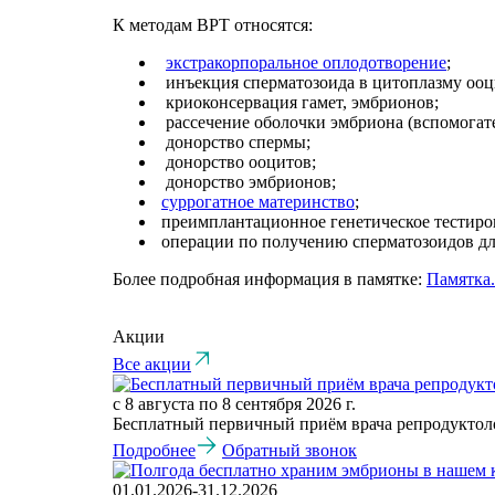
К методам ВРТ относятся:
экстракорпоральное оплодотворение
;
инъекция сперматозоида в цитоплазму ооци
криоконсервация гамет, эмбрионов;
рассечение оболочки эмбриона (вспомогат
донорство спермы;
донорство ооцитов;
донорство эмбрионов;
суррогатное материнство
;
преимплантационное генетическое тестиро
операции по получению сперматозоидов д
Более подробная информация в памятке:
Памятка.
Акции
Все акции
с 8 августа по 8 сентября 2026 г.
Бесплатный первичный приём врача репродуктол
Подробнее
Обратный звонок
01.01.2026-31.12.2026