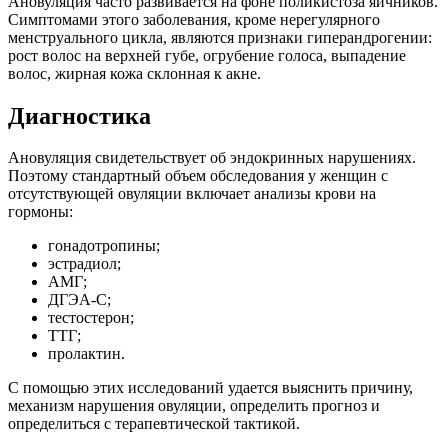
Ановуляция часто развивается на фоне поликистоза яичников.
Симптомами этого заболевания, кроме нерегулярного
менструального цикла, являются признаки гиперандрогении:
рост волос на верхней губе, огрубение голоса, выпадение
волос, жирная кожа склонная к акне.
Диагностика
Ановуляция свидетельствует об эндокринных нарушениях.
Поэтому стандартный объем обследования у женщин с
отсутствующей овуляции включает анализы крови на
гормоны:
гонадотропины;
эстрадиол;
АМГ;
ДГЭА-С;
тестостерон;
ТТГ;
пролактин.
С помощью этих исследований удается выяснить причину,
механизм нарушения овуляции, определить прогноз и
определиться с терапевтической тактикой.