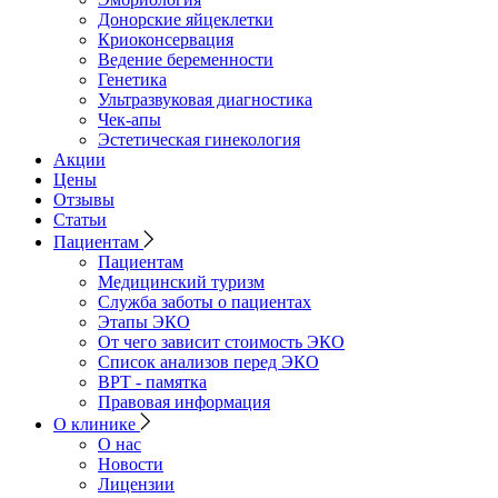
Донорские яйцеклетки
Криоконсервация
Ведение беременности
Генетика
Ультразвуковая диагностика
Чек-апы
Эстетическая гинекология
Акции
Цены
Отзывы
Статьи
Пациентам
Пациентам
Медицинский туризм
Служба заботы о пациентах
Этапы ЭКО
От чего зависит стоимость ЭКО
Список анализов перед ЭКО
ВРТ - памятка
Правовая информация
О клинике
О нас
Новости
Лицензии