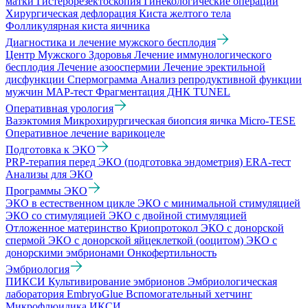
матки
Гистерорезектоскопия
Гинекологические операции
Хирургическая дефлорация
Киста желтого тела
Фолликулярная киста яичника
Диагностика и лечение мужского бесплодия
Центр Мужского Здоровья
Лечение иммунологического
бесплодия
Лечение азооспермии
Лечение эректильной
дисфункции
Спермограмма
Анализ репродуктивной функции
мужчин
МАР-тест
Фрагментация ДНК TUNEL
Оперативная урология
Вазэктомия
Микрохирургическая биопсия яичка Micro-TESE
Оперативное лечение варикоцеле
Подготовка к ЭКО
PRP-терапия перед ЭКО (подготовка эндометрия)
ERA-тест
Анализы для ЭКО
Программы ЭКО
ЭКО в естественном цикле
ЭКО с минимальной стимуляцией
ЭКО со стимуляцией
ЭКО с двойной стимуляцией
Отложенное материнство
Криопротокол
ЭКО с донорской
спермой
ЭКО с донорской яйцеклеткой (ооцитом)
ЭКО с
донорскими эмбрионами
Онкофертильность
Эмбриология
ПИКСИ
Культивирование эмбрионов
Эмбриологическая
лаборатория
EmbryoGlue
Вспомогательный хетчинг
Микрофлюидика
ИКСИ