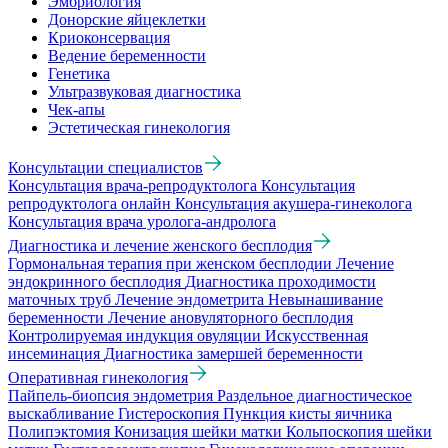
Эмбриология
Донорские яйцеклетки
Криоконсервация
Ведение беременности
Генетика
Ультразвуковая диагностика
Чек-апы
Эстетическая гинекология
Консультации специалистов
Консультация врача-репродуктолога
Консультация
репродуктолога онлайн
Консультация акушера-гинеколога
Консультация врача уролога-андролога
Диагностика и лечение женского бесплодия
Гормональная терапия при женском бесплодии
Лечение
эндокринного бесплодия
Диагностика проходимости
маточных труб
Лечение эндометрита
Невынашивание
беременности
Лечение ановуляторного бесплодия
Контролируемая индукция овуляции
Искусственная
инсеминация
Диагностика замершей беременности
Оперативная гинекология
Пайпель-биопсия эндометрия
Раздельное диагностическое
выскабливание
Гистероскопия
Пункция кисты яичника
Полипэктомия
Конизация шейки матки
Кольпоскопия шейки