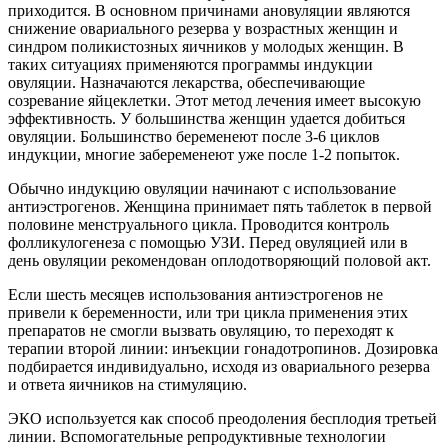
приходится. В основном причинами ановуляции являются
снижение овариального резерва у возрастных женщин и
синдром поликистозных яичников у молодых женщин. В
таких ситуациях применяются программы индукции
овуляции. Назначаются лекарства, обеспечивающие
созревание яйцеклетки. Этот метод лечения имеет высокую
эффективность. У большинства женщин удается добиться
овуляции. Большинство беременеют после 3-6 циклов
индукции, многие забеременеют уже после 1-2 попыток.
Обычно индукцию овуляции начинают с использование
антиэстрогенов. Женщина принимает пять таблеток в первой
половине менструального цикла. Проводится контроль
фолликулогенеза с помощью УЗИ. Перед овуляцией или в
день овуляции рекомендован оплодотворяющий половой акт.
Если шесть месяцев использования антиэстрогенов не
привели к беременности, или три цикла применения этих
препаратов не смогли вызвать овуляцию, то переходят к
терапии второй линии: инъекции гонадотропинов. Дозировка
подбирается индивидуально, исходя из овариального резерва
и ответа яичников на стимуляцию.
ЭКО используется как способ преодоления бесплодия третьей
линии. Вспомогательные репродуктивные технологии