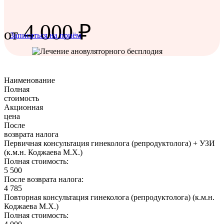
.
.
4 000 ₽
от
Записаться на приём
Наименование
Полная
стоимость
Акционная
цена
После
возврата налога
Первичная консультация гинеколога (репродуктолога) + УЗИ
(к.м.н. Коджаева М.Х.)
Полная стоимость:
5 500
После возврата налога:
4 785
Повторная консультация гинеколога (репродуктолога) (к.м.н.
Коджаева М.Х.)
Полная стоимость: