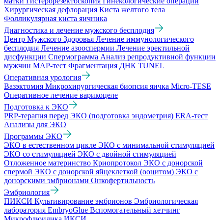
матки
Гистерорезектоскопия
Гинекологические операции
Хирургическая дефлорация
Киста желтого тела
Фолликулярная киста яичника
Диагностика и лечение мужского бесплодия
Центр Мужского Здоровья
Лечение иммунологического
бесплодия
Лечение азооспермии
Лечение эректильной
дисфункции
Спермограмма
Анализ репродуктивной функции
мужчин
МАР-тест
Фрагментация ДНК TUNEL
Оперативная урология
Вазэктомия
Микрохирургическая биопсия яичка Micro-TESE
Оперативное лечение варикоцеле
Подготовка к ЭКО
PRP-терапия перед ЭКО (подготовка эндометрия)
ERA-тест
Анализы для ЭКО
Программы ЭКО
ЭКО в естественном цикле
ЭКО с минимальной стимуляцией
ЭКО со стимуляцией
ЭКО с двойной стимуляцией
Отложенное материнство
Криопротокол
ЭКО с донорской
спермой
ЭКО с донорской яйцеклеткой (ооцитом)
ЭКО с
донорскими эмбрионами
Онкофертильность
Эмбриология
ПИКСИ
Культивирование эмбрионов
Эмбриологическая
лаборатория
EmbryoGlue
Вспомогательный хетчинг
Микрофлюидика
ИКСИ