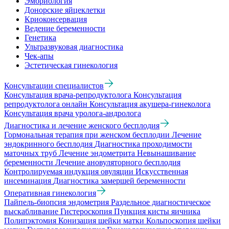
Эмбриология
Донорские яйцеклетки
Криоконсервация
Ведение беременности
Генетика
Ультразвуковая диагностика
Чек-апы
Эстетическая гинекология
Консультации специалистов
Консультация врача-репродуктолога
Консультация
репродуктолога онлайн
Консультация акушера-гинеколога
Консультация врача уролога-андролога
Диагностика и лечение женского бесплодия
Гормональная терапия при женском бесплодии
Лечение
эндокринного бесплодия
Диагностика проходимости
маточных труб
Лечение эндометрита
Невынашивание
беременности
Лечение ановуляторного бесплодия
Контролируемая индукция овуляции
Искусственная
инсеминация
Диагностика замершей беременности
Оперативная гинекология
Пайпель-биопсия эндометрия
Раздельное диагностическое
выскабливание
Гистероскопия
Пункция кисты яичника
Полипэктомия
Конизация шейки матки
Кольпоскопия шейки