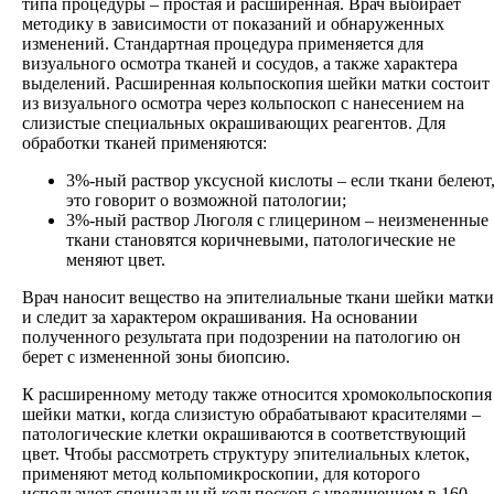
типа процедуры – простая и расширенная. Врач выбирает
методику в зависимости от показаний и обнаруженных
изменений. Стандартная процедура применяется для
визуального осмотра тканей и сосудов, а также характера
выделений. Расширенная кольпоскопия шейки матки состоит
из визуального осмотра через кольпоскоп с нанесением на
слизистые специальных окрашивающих реагентов. Для
обработки тканей применяются:
3%-ный раствор уксусной кислоты – если ткани белеют
это говорит о возможной патологии;
3%-ный раствор Люголя с глицерином – неизмененные
ткани становятся коричневыми, патологические не
меняют цвет.
Врач наносит вещество на эпителиальные ткани шейки матки
и следит за характером окрашивания. На основании
полученного результата при подозрении на патологию он
берет с измененной зоны биопсию.
К расширенному методу также относится хромокольпоскопия
шейки матки, когда слизистую обрабатывают красителями –
патологические клетки окрашиваются в соответствующий
цвет. Чтобы рассмотреть структуру эпителиальных клеток,
применяют метод кольпомикроскопии, для которого
используют специальный кольпоскоп с увеличением в 160 -