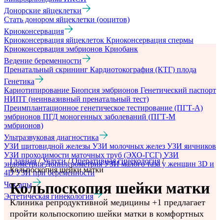
Донорские яйцеклетки
Стать донором яйцеклетки (ооцитов)
Криоконсервация
Криоконсервация яйцеклеток
Криоконсервация спермы
Криоконсервация эмбрионов
Криобанк
Ведение беременности
Пренатальный скрининг
Кардиотокография (КТГ) плода
Генетика
Кариотипирование
Биопсия эмбрионов
Генетический паспорт
НИПТ (неинвазивный пренатальный тест)
Преимплантационное генетическое тестирование (ПГТ-А)
эмбрионов
ПГД моногенных заболеваний (ПГТ-М
эмбрионов)
Ультразвуковая диагностика
УЗИ щитовидной железы
УЗИ молочных желез
УЗИ яичников
УЗИ проходимости маточных труб (ЭХО-ГСГ)
УЗИ
Главная
/
Услуги
/
Оперативная гинекология
/
эндометрия
Допплерометрия
УЗИ малого таза у женщин
3D и
Кольпоскопия шейки матки
4D УЗИ при беременности
Кольпоскопия шейки матки
Чек-апы
Эстетическая гинекология
Клиника репродуктивной медицины +1 предлагает
пройти кольпоскопию шейки матки в комфортных