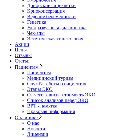
Донорские яйцеклетки
Криоконсервация
Ведение беременности
Генетика
Ультразвуковая диагностика
Чек-апы
Эстетическая гинекология
Акции
Цены
Отзывы
Статьи
Пациентам
Пациентам
Медицинский туризм
Служба заботы о пациентах
Этапы ЭКО
От чего зависит стоимость ЭКО
Список анализов перед ЭКО
ВРТ - памятка
Правовая информация
О клинике
О нас
Новости
Лицензии