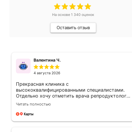
На основе
1 340
оценок
Оставить отзыв
Валентина Ч.
4 августа 2026
Прекрасная клиника с
высококвалифицированными специалистами.
Отдельно хочу отметить врача репродуктолога
Левиашвили Мзия Мерабовна как прекрасного
Читать полностью
специалиста своего дела.