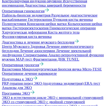
Контролируемая индукция овуляции
Искусственная
инсеминация
Диагностика замершей беременности
Оперативная гинекология
Пайпель-биопсия эндометрия
Раздельное диагностическое
выскабливание
Гистероскопия
Пункция кисты яичника
Полипэктомия
Конизация шейки матки
Кольпоскопия шейки
матки
Гистерорезектоскопия
Гинекологические операции
Хирургическая дефлорация
Киста желтого тела
Фолликулярная киста яичника
Диагностика и лечение мужского бесплодия
Центр Мужского Здоровья
Лечение иммунологического
бесплодия
Лечение азооспермии
Лечение эректильной
дисфункции
Спермограмма
Анализ репродуктивной функции
мужчин
МАР-тест
Фрагментация ДНК TUNEL
Оперативная урология
Вазэктомия
Микрохирургическая биопсия яичка Micro-TESE
Оперативное лечение варикоцеле
Подготовка к ЭКО
PRP-терапия перед ЭКО (подготовка эндометрия)
ERA-тест
Анализы для ЭКО
Программы ЭКО
ЭКО в естественном цикле
ЭКО с минимальной стимуляцией
ЭКО со стимуляцией
ЭКО с двойной стимуляцией