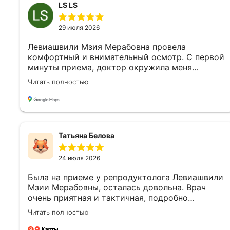
LS LS
29 июля 2026
Левиашвили Мзия Мерабовна провела
комфортный и внимательный осмотр. С первой
минуты приема, доктор окружила меня
вниманием и доброжелательным отношением к
Читать полностью
моим проблемам, была очень внимательна к
каждой детали моего самочувствия. К моему
вопросу врач подошла тонко и индивидуально
И благодаря своему профессионализму, ей
удалось подобрать грамотный план лечения.
Татьяна Белова
Замечательный специалист которому можно
полностью доверять! Мзия Мерабовна очень
24 июля 2026
чуткая, теплая и приятная личность.
Была на приеме у репродуктолога Левиашвили
Мзии Мерабовны, осталась довольна. Врач
очень приятная и тактичная, подробно
ответила на все мои вопросы. Клиника новая,
Читать полностью
чистая. Персонал на регистрации тоже очень
вежливый и отзывчивый. Спасибо за хороший