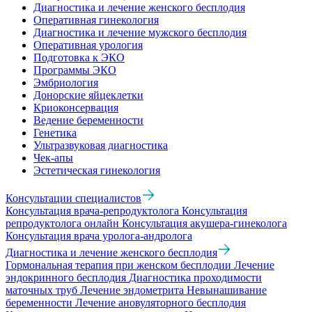
Диагностика и лечение женского бесплодия
Оперативная гинекология
Диагностика и лечение мужского бесплодия
Оперативная урология
Подготовка к ЭКО
Программы ЭКО
Эмбриология
Донорские яйцеклетки
Криоконсервация
Ведение беременности
Генетика
Ультразвуковая диагностика
Чек-апы
Эстетическая гинекология
Консультации специалистов
Консультация врача-репродуктолога
Консультация
репродуктолога онлайн
Консультация акушера-гинеколога
Консультация врача уролога-андролога
Диагностика и лечение женского бесплодия
Гормональная терапия при женском бесплодии
Лечение
эндокринного бесплодия
Диагностика проходимости
маточных труб
Лечение эндометрита
Невынашивание
беременности
Лечение ановуляторного бесплодия