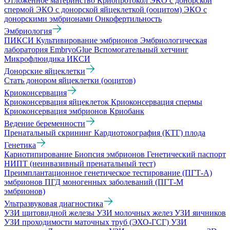
Отложенное материнство
Криопротокол
ЭКО с донорской
спермой
ЭКО с донорской яйцеклеткой (ооцитом)
ЭКО с
донорскими эмбрионами
Онкофертильность
Эмбриология
ПИКСИ
Культивирование эмбрионов
Эмбриологическая
лаборатория
EmbryoGlue
Вспомогательный хетчинг
Микрофлюидика
ИКСИ
Донорские яйцеклетки
Стать донором яйцеклетки (ооцитов)
Криоконсервация
Криоконсервация яйцеклеток
Криоконсервация спермы
Криоконсервация эмбрионов
Криобанк
Ведение беременности
Пренатальный скрининг
Кардиотокография (КТГ) плода
Генетика
Кариотипирование
Биопсия эмбрионов
Генетический паспорт
НИПТ (неинвазивный пренатальный тест)
Преимплантационное генетическое тестирование (ПГТ-А)
эмбрионов
ПГД моногенных заболеваний (ПГТ-М
эмбрионов)
Ультразвуковая диагностика
УЗИ щитовидной железы
УЗИ молочных желез
УЗИ яичников
УЗИ проходимости маточных труб (ЭХО-ГСГ)
УЗИ