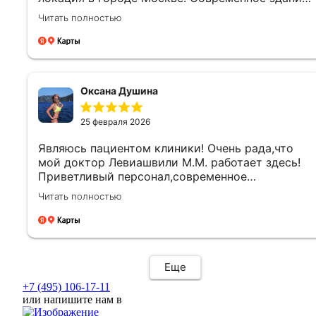
и оборудование в клинике. Приветливый
Читать полностью
персонал. Лаунж зона на высшем уровне.
Отдельное спасибо врачу Левиашвили М.М.
Профессионал своего дела. Обратилась к ней
со своей проблемой. Все прошло на высшем
уровне. Большое спасибо! Так держать!
Оксана Душина
25 февраля 2026
Являюсь пациентом клиники! Очень рада,что
мой доктор Левиашвили М.М. работает здесь!
Приветливый персонал,современное
оборудование,множество анализов и
Читать полностью
манипуляций,доступные цены! Самое
главное,что благодаря высокому
профессионализму у нас появилась
долгожданная дочь! Рекомендую от чистого
сердца! Спасибо
Еще
+7 (495) 106-17-11
или напишите нам в