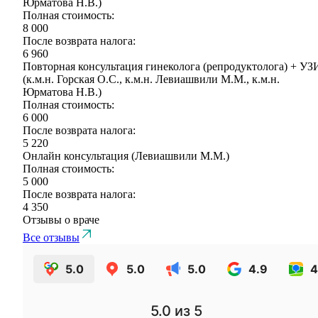
Юрматова Н.В.)
Полная стоимость:
8 000
После возврата налога:
6 960
Повторная консультация гинеколога (репродуктолога) + УЗ
(к.м.н. Горская О.С., к.м.н. Левиашвили М.М., к.м.н.
Юрматова Н.В.)
Полная стоимость:
6 000
После возврата налога:
5 220
Онлайн консультация (Левиашвили М.М.)
Полная стоимость:
5 000
После возврата налога:
4 350
Отзывы о враче
Все отзывы
5.0
5.0
5.0
4.9
4
5.0
из 5