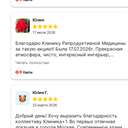
визит.
Юлия
17 июля 2026
Благодарю Клинику Репродуктивной Медицины
за такую акцию!! Была 17.07.2026г. Прекрасная
атмосфера, чисто, интересный интерьер,
приятные девушки -администратры. Отдельная
Читать полностью
благодарность врачу Левиашвили М.М. и
медсестре за такой подробный и радушный
приём!! Юлия Ш.
Юлия Г.
22 марта 2026
Добрый день! Хочу выразить благодарность
коллективу Клиника+1. Во первых отличная
локация в городе Москве. Современное здание