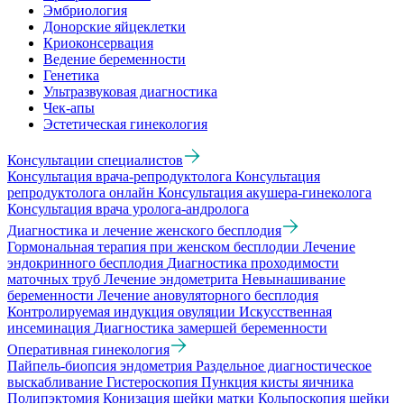
Эмбриология
Донорские яйцеклетки
Криоконсервация
Ведение беременности
Генетика
Ультразвуковая диагностика
Чек-апы
Эстетическая гинекология
Консультации специалистов
Консультация врача-репродуктолога
Консультация
репродуктолога онлайн
Консультация акушера-гинеколога
Консультация врача уролога-андролога
Диагностика и лечение женского бесплодия
Гормональная терапия при женском бесплодии
Лечение
эндокринного бесплодия
Диагностика проходимости
маточных труб
Лечение эндометрита
Невынашивание
беременности
Лечение ановуляторного бесплодия
Контролируемая индукция овуляции
Искусственная
инсеминация
Диагностика замершей беременности
Оперативная гинекология
Пайпель-биопсия эндометрия
Раздельное диагностическое
выскабливание
Гистероскопия
Пункция кисты яичника
Полипэктомия
Конизация шейки матки
Кольпоскопия шейки