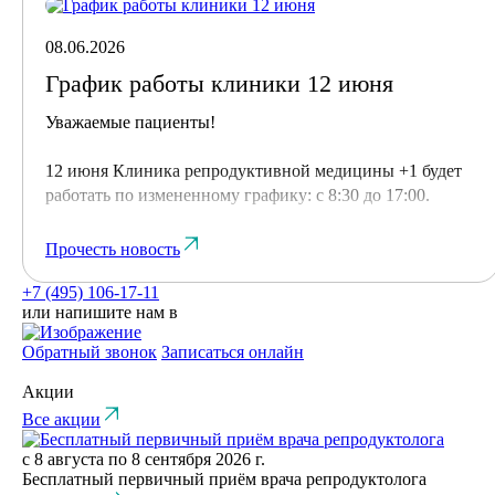
08.06.2026
График работы клиники 12 июня
Уважаемые пациенты!
12 июня Клиника репродуктивной медицины +1 будет
работать по измененному графику: с 8:30 до 17:00.
Просим учитывать это при планировании визита и
Прочесть новость
записи на прием.
+7 (495) 106-17-11
или напишите нам в
Записаться на консультацию или уточнить информацию
можно по телефону клиники или через форму записи на
Обратный звонок
Записаться онлайн
сайте.
Акции
Все акции
с 8 августа по 8 сентября 2026 г.
Бесплатный первичный приём врача репродуктолога