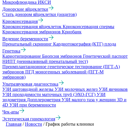
Микрофлюидика
ИКСИ
Донорские яйцеклетки
Стать донором яйцеклетки (ооцитов)
Криоконсервация
Криоконсервация яйцеклеток
Криоконсервация спермы
Криоконсервация эмбрионов
Криобанк
Ведение беременности
Пренатальный скрининг
Кардиотокография (КТГ) плода
Генетика
Кариотипирование
Биопсия эмбрионов
Генетический паспорт
НИПТ (неинвазивный пренатальный тест)
Преимплантационное генетическое тестирование (ПГТ-А)
эмбрионов
ПГД моногенных заболеваний (ПГТ-М
эмбрионов)
Ультразвуковая диагностика
УЗИ щитовидной железы
УЗИ молочных желез
УЗИ яичников
УЗИ проходимости маточных труб (ЭХО-ГСГ)
УЗИ
эндометрия
Допплерометрия
УЗИ малого таза у женщин
3D и
4D УЗИ при беременности
Чек-апы
Эстетическая гинекология
Главная
/
Новости
/
График работы клиники