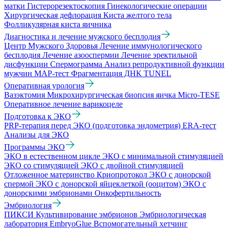
матки
Гистерорезектоскопия
Гинекологические операции
Хирургическая дефлорация
Киста желтого тела
Фолликулярная киста яичника
Диагностика и лечение мужского бесплодия
Центр Мужского Здоровья
Лечение иммунологического
бесплодия
Лечение азооспермии
Лечение эректильной
дисфункции
Спермограмма
Анализ репродуктивной функции
мужчин
МАР-тест
Фрагментация ДНК TUNEL
Оперативная урология
Вазэктомия
Микрохирургическая биопсия яичка Micro-TESE
Оперативное лечение варикоцеле
Подготовка к ЭКО
PRP-терапия перед ЭКО (подготовка эндометрия)
ERA-тест
Анализы для ЭКО
Программы ЭКО
ЭКО в естественном цикле
ЭКО с минимальной стимуляцией
ЭКО со стимуляцией
ЭКО с двойной стимуляцией
Отложенное материнство
Криопротокол
ЭКО с донорской
спермой
ЭКО с донорской яйцеклеткой (ооцитом)
ЭКО с
донорскими эмбрионами
Онкофертильность
Эмбриология
ПИКСИ
Культивирование эмбрионов
Эмбриологическая
лаборатория
EmbryoGlue
Вспомогательный хетчинг