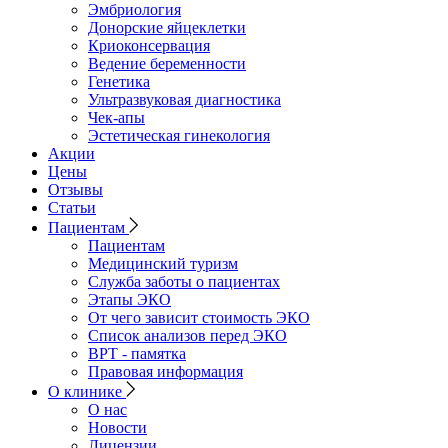
Эмбриология
Донорские яйцеклетки
Криоконсервация
Ведение беременности
Генетика
Ультразвуковая диагностика
Чек-апы
Эстетическая гинекология
Акции
Цены
Отзывы
Статьи
Пациентам
Пациентам
Медицинский туризм
Служба заботы о пациентах
Этапы ЭКО
От чего зависит стоимость ЭКО
Список анализов перед ЭКО
ВРТ - памятка
Правовая информация
О клинике
О нас
Новости
Лицензии